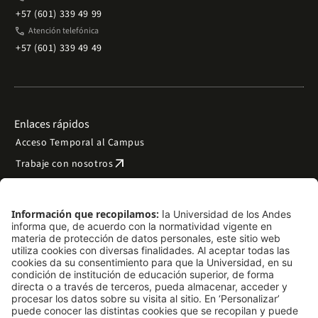
+57 (601) 339 49 99
phone
Atención telefónica
+57 (601) 339 49 49
Enlaces rápidos
Acceso Temporal al Campus
arrow_outward
Trabaje con nosotros
arrow_outward
Emergencias
Preguntas frecuentes
arrow_outward
Filantropía y donaciones
arrow_outward
Mapa del sitio
Síguenos