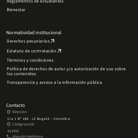
Reglamentos de estudiantes
Bienestar
Normatividad institucional
arrow_outward
Derechos pecuniarios
arrow_outward
Estatuto de contratación
Términos y condiciones
Política de derechos de autor y/o autorización de uso sobre
los contenidos
Transparencia y acceso a la información pública
Contacto
place
Dirección
Cra 1 Nº 18A - 12 Bogotá - Colombia
place
Código postal
111711
phone
Atención telefónica