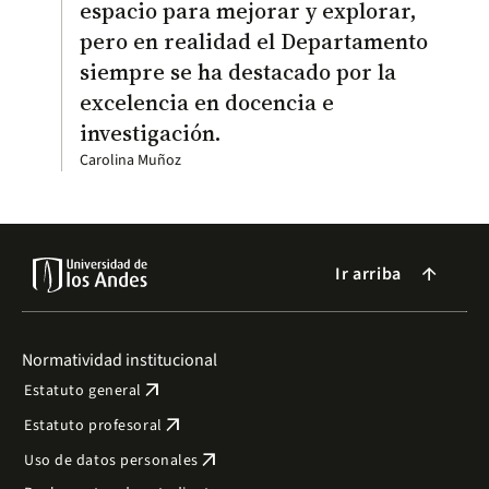
espacio para mejorar y explorar,
pero en realidad el Departamento
siempre se ha destacado por la
excelencia en docencia e
investigación.
Carolina Muñoz
Ir arriba
arrow_forward
Normatividad institucional
arrow_outward
Estatuto general
arrow_outward
Estatuto profesoral
arrow_outward
Uso de datos personales