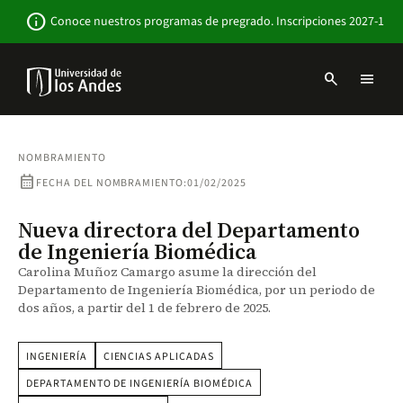
Pasar
Newsbar
info
Conoce nuestros programas de pregrado. Inscripciones 2027-1
al
contenido
principal
search
menu
Menu
links
Navbar
-
Sitio
NOMBRAMIENTO
Institucional
calendar_month
FECHA DEL NOMBRAMIENTO:
01/02/2025
Nueva directora del Departamento
de Ingeniería Biomédica
Carolina Muñoz Camargo asume la dirección del
Departamento de Ingeniería Biomédica, por un periodo de
dos años, a partir del 1 de febrero de 2025.
INGENIERÍA
CIENCIAS APLICADAS
DEPARTAMENTO DE INGENIERÍA BIOMÉDICA