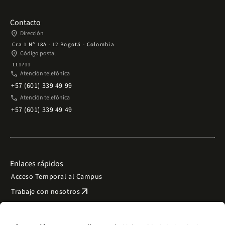
Contacto
place
Dirección
Cra 1 Nº 18A - 12 Bogotá - Colombia
place
Código postal
111711
phone
Atención telefónica
+57 (601) 339 49 99
phone
Atención telefónica
+57 (601) 339 49 49
Enlaces rápidos
Acceso Temporal al Campus
arrow_outward
Trabaje con nosotros
arrow_outward
Emergencias
Preguntas frecuentes