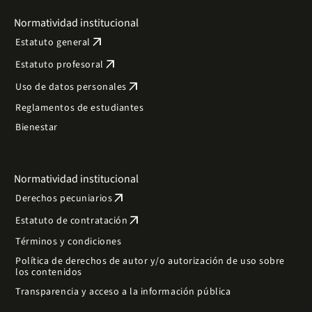
Normatividad institucional
arrow_outward
Estatuto general
arrow_outward
Estatuto profesoral
arrow_outward
Uso de datos personales
Reglamentos de estudiantes
Bienestar
Normatividad institucional
arrow_outward
Derechos pecuniarios
arrow_outward
Estatuto de contratación
Términos y condiciones
Política de derechos de autor y/o autorización de uso sobre
los contenidos
Transparencia y acceso a la información pública