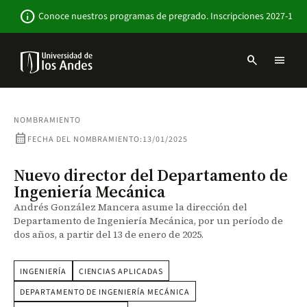
Pasar
Newsbar
info
Conoce nuestros programas de pregrado. Inscripciones 2027-1
al
contenido
principal
search
menu
Menu
links
Navbar
-
Sitio
NOMBRAMIENTO
Institucional
calendar_month
FECHA DEL NOMBRAMIENTO:
13/01/2025
Nuevo director del Departamento de
Ingeniería Mecánica
Andrés González Mancera asume la dirección del
Departamento de Ingeniería Mecánica, por un período de
dos años, a partir del 13 de enero de 2025.
INGENIERÍA
CIENCIAS APLICADAS
DEPARTAMENTO DE INGENIERÍA MECÁNICA