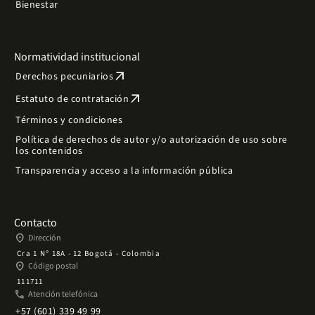
Bienestar
Normatividad institucional
arrow_outward
Derechos pecuniarios
arrow_outward
Estatuto de contratación
Términos y condiciones
Política de derechos de autor y/o autorización de uso sobre
los contenidos
Transparencia y acceso a la información pública
Contacto
place
Dirección
Cra 1 Nº 18A - 12 Bogotá - Colombia
place
Código postal
111711
phone
Atención telefónica
+57 (601) 339 49 99