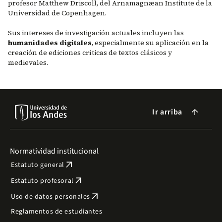
profesor Matthew Driscoll, del Arnamagnæan Institute de la
Universidad de Copenhagen.
Sus intereses de investigación actuales incluyen las
humanidades digitales
, especialmente su aplicación en la
creación de ediciones críticas de textos clásicos y
medievales.
Ir arriba
arrow_forward
Normatividad institucional
arrow_outward
Estatuto general
arrow_outward
Estatuto profesoral
arrow_outward
Uso de datos personales
Reglamentos de estudiantes