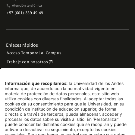
phone
Atención telefónica
+57 (601) 339 49 49
Enlaces rápidos
Acceso Temporal al Campus
arrow_outward
Trabaje con nosotros
arrow_outward
Emergencias
Preguntas frecuentes
arrow_outward
Filantropía y donaciones
arrow_outward
Mapa del sitio
Síguenos
LinkedIn