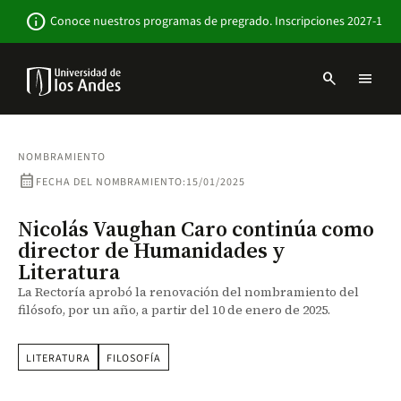
Pasar
Newsbar
info
Conoce nuestros programas de pregrado. Inscripciones 2027-1
al
contenido
principal
search
menu
Menu
links
Navbar
-
Sitio
NOMBRAMIENTO
Institucional
calendar_month
FECHA DEL NOMBRAMIENTO:
15/01/2025
Nicolás Vaughan Caro continúa como
director de Humanidades y
Literatura
La Rectoría aprobó la renovación del nombramiento del
filósofo, por un año, a partir del 10 de enero de 2025.
LITERATURA
FILOSOFÍA