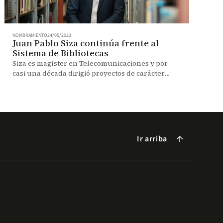
NOMBRAMIENTO
24/05/2023
Juan Pablo Siza continúa frente al
Sistema de Bibliotecas
Siza es magíster en Telecomunicaciones y por
casi una década dirigió proyectos de carácter
patrimonial en la Biblioteca Virtual del Banco de
la República.
Ir arriba
arrow_forward