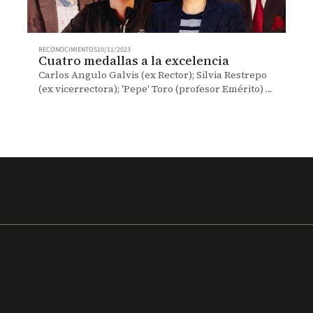
RECONOCIMIENTOS
10/11/2023
Cuatro medallas a la excelencia
Carlos Angulo Galvis (ex Rector); Silvia Restrepo
(ex vicerrectora); 'Pepe' Toro (profesor Emérito) y
María T. Tobón (secretaria general), los
homenajeados.