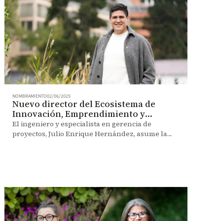
NOMBRAMIENTO
02/06/2025
Nuevo director del Ecosistema de
Innovación, Emprendimiento y
Transferencia
El ingeniero y especialista en gerencia de
proyectos, Julio Enrique Hernández, asume la
dirección por un periodo de dos años, a partir del
1 de junio de 2025.