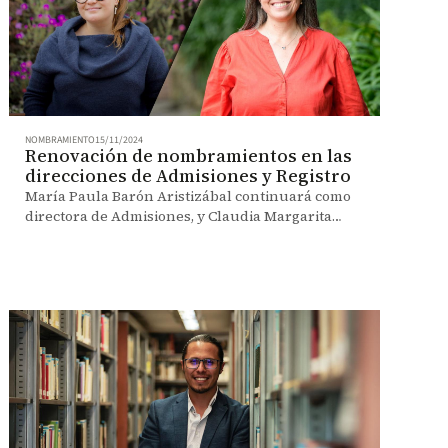
NOMBRAMIENTO
15/11/2024
Renovación de nombramientos en las
direcciones de Admisiones y Registro
María Paula Barón Aristizábal continuará como
directora de Admisiones, y Claudia Margarita
Meza Botero seguirá como directora de Registro,
ambos nombramientos renovados por un
período de dos años a partir del 15 de noviembre
de 2024.