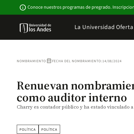
Pasar
Newsbar
info
Conoce nuestros programas de pregrado. Inscripcio
al
contenido
principal
Menu
La Universidad
Ofert
links
Navbar
-
Sitio
Institucional
calendar_month
NOMBRAMIENTO
FECHA DEL NOMBRAMIENTO:
14/08/2024
Renuevan nombramient
como auditor interno
Charry es contador público y ha estado vinculado a 
POLÍTICA
POLÍTICA