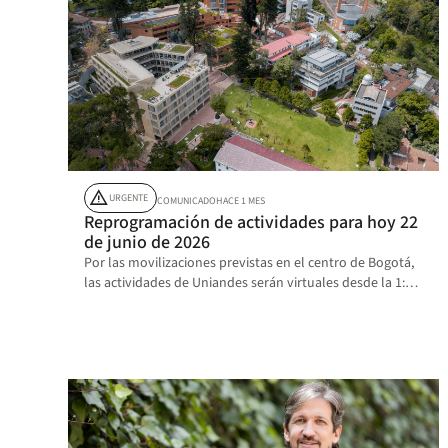
warning
URGENTE
COMUNICADO
HACE 1 MES
Reprogramación de actividades para hoy 22
de junio de 2026
Por las movilizaciones previstas en el centro de Bogotá,
las actividades de Uniandes serán virtuales desde la 1:00
p. m.