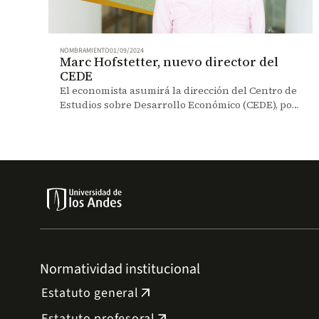
NOMBRAMIENTO
01/09/2024
Marc Hofstetter, nuevo director del
CEDE
El economista asumirá la dirección del Centro de
Estudios sobre Desarrollo Económico (CEDE), por
un periodo de dos años.
Normatividad institucional
Estatuto general
arrow_outward
Estatuto profesoral