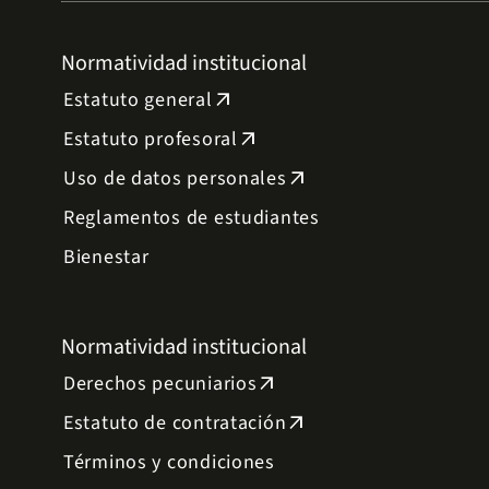
Normatividad institucional
Estatuto general
arrow_outward
Estatuto profesoral
arrow_outward
Uso de datos personales
arrow_outward
Reglamentos de estudiantes
Bienestar
Normatividad institucional
Derechos pecuniarios
arrow_outward
Estatuto de contratación
arrow_outward
Términos y condiciones