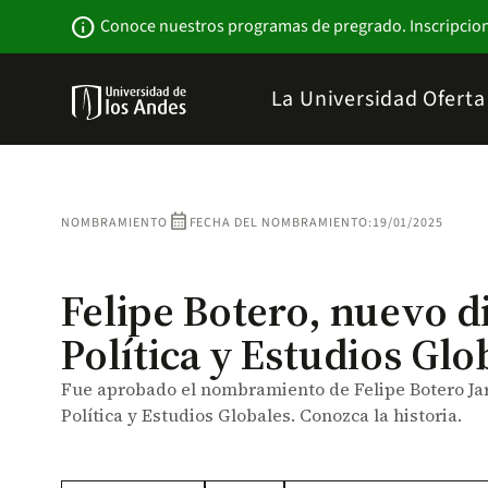
Pasar
Newsbar
info
Conoce nuestros programas de pregrado. Inscripcio
al
contenido
principal
Menu
La Universidad
Ofert
links
Navbar
-
Sitio
Institucional
calendar_month
NOMBRAMIENTO
FECHA DEL NOMBRAMIENTO:
19/01/2025
Felipe Botero, nuevo d
Política y Estudios Glo
Fue aprobado el nombramiento de Felipe Botero Jar
Política y Estudios Globales. Conozca la historia.