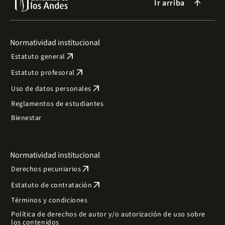
Ir arriba
arrow_forward
Normatividad institucional
arrow_outward
Estatuto general
arrow_outward
Estatuto profesoral
arrow_outward
Uso de datos personales
Reglamentos de estudiantes
Bienestar
Normatividad institucional
arrow_outward
Derechos pecuniarios
arrow_outward
Estatuto de contratación
Términos y condiciones
Política de derechos de autor y/o autorización de uso sobre
los contenidos