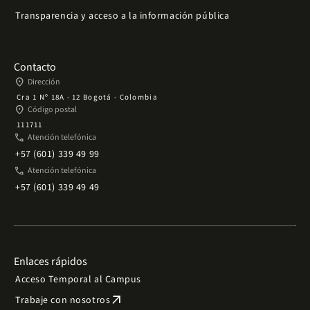
Transparencia y acceso a la información pública
Contacto
place
Dirección
Cra 1 Nº 18A - 12 Bogotá - Colombia
place
Código postal
111711
phone
Atención telefónica
+57 (601) 339 49 99
phone
Atención telefónica
+57 (601) 339 49 49
Enlaces rápidos
Acceso Temporal al Campus
arrow_outward
Trabaje con nosotros