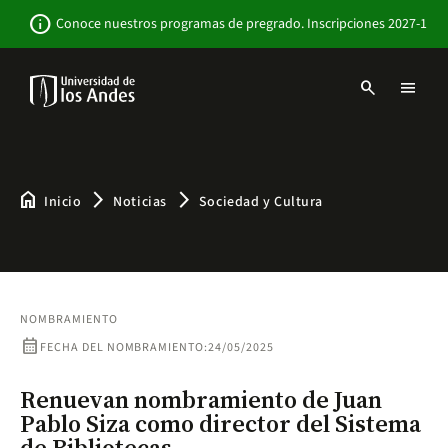
Pasar
Newsbar
info
Conoce nuestros programas de pregrado. Inscripciones 2027-1
al
contenido
principal
search
menu
Menu
links
Navbar
-
Sitio
Institucional
home
arrow_forward_ios
arrow_forward_ios
Inicio
Noticias
Sociedad y Cultura
NOMBRAMIENTO
calendar_month
FECHA DEL NOMBRAMIENTO:
24/05/2025
Renuevan nombramiento de Juan
Pablo Siza como director del Sistema
de Bibliotecas