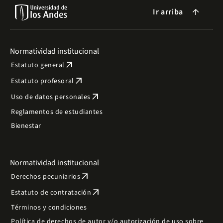
Ir arriba
arrow_forward
Normatividad institucional
arrow_outward
Estatuto general
arrow_outward
Estatuto profesoral
arrow_outward
Uso de datos personales
Reglamentos de estudiantes
Bienestar
Normatividad institucional
arrow_outward
Derechos pecuniarios
arrow_outward
Estatuto de contratación
Términos y condiciones
Política de derechos de autor y/o autorización de uso sobre