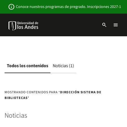
Pasar
Newsbar
info
Conoce nuestros programas de pregrado. Inscripciones 2027-1
al
contenido
principal
search
menu
Menu
links
Navbar
-
Sitio
Institucional
Todos los contenidos
Noticias (1)
MOSTRANDO CONTENIDOS PARA
‘DIRECCIÓN SISTEMA DE
BIBLIOTECAS’
Noticias