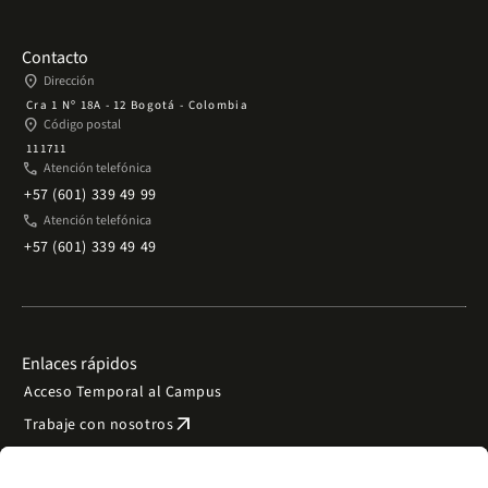
Contacto
place
Dirección
Cra 1 Nº 18A - 12 Bogotá - Colombia
place
Código postal
111711
phone
Atención telefónica
+57 (601) 339 49 99
phone
Atención telefónica
+57 (601) 339 49 49
Enlaces rápidos
Acceso Temporal al Campus
arrow_outward
Trabaje con nosotros
arrow_outward
Emergencias