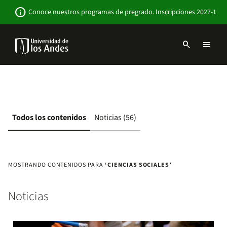
Pasar
Newsbar
info
Conoce nuestros programas de pregrado. Inscripciones 2027-1
al
contenido
principal
search
menu
Menu
links
Navbar
-
Sitio
Institucional
Todos los contenidos
Noticias (56)
MOSTRANDO CONTENIDOS PARA
‘CIENCIAS SOCIALES’
Noticias