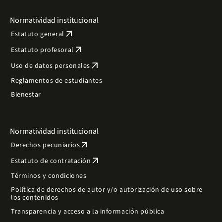
Normatividad institucional
arrow_outward
Estatuto general
arrow_outward
Estatuto profesoral
arrow_outward
Uso de datos personales
Reglamentos de estudiantes
Bienestar
Normatividad institucional
arrow_outward
Derechos pecuniarios
arrow_outward
Estatuto de contratación
Términos y condiciones
Política de derechos de autor y/o autorización de uso sobre
los contenidos
Transparencia y acceso a la información pública