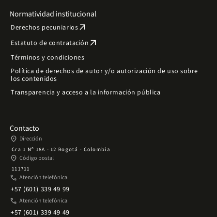
Normatividad institucional
arrow_outward
Derechos pecuniarios
arrow_outward
Estatuto de contratación
Términos y condiciones
Política de derechos de autor y/o autorización de uso sobre
los contenidos
Transparencia y acceso a la información pública
Contacto
place
Dirección
Cra 1 Nº 18A - 12 Bogotá - Colombia
place
Código postal
111711
phone
Atención telefónica
+57 (601) 339 49 99
phone
Atención telefónica
+57 (601) 339 49 49