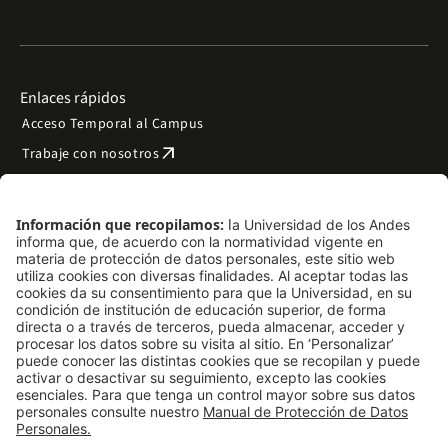
Enlaces rápidos
Acceso Temporal al Campus
arrow_outward
Trabaje con nosotros
arrow_outward
Emergencias
Preguntas frecuentes
arrow_outward
Filantropía y donaciones
arrow_outward
Mapa del sitio
Síguenos
LinkedIn
Instagram
Facebook