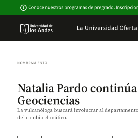
Pasar
Newsbar
info
Conoce nuestros programas de pregrado. Inscripcio
al
contenido
principal
Menu
La Universidad
Ofert
links
Navbar
-
Sitio
Institucional
NOMBRAMIENTO
Natalia Pardo continúa 
Geociencias
La vulcanóloga buscará involucrar al departamento 
del cambio climático.