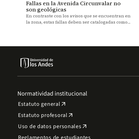
Fallas en la Avenida Circunvalar no
son geológicas
En contraste con los avisos que se encuentran en
la zona, estas fallas deben ser catalogadas como
geotécnicas o superficies de falla, es decir no
representan riesgo de sismos.
Normatividad institucional
Estatuto general
arrow_outward
Estatuto profesoral
arrow_outward
Uso de datos personales
arrow_outward
Reglamentos de estudiantes