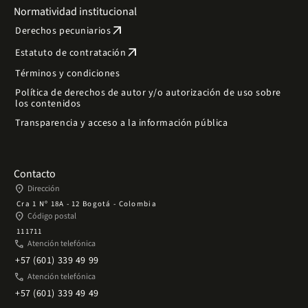
Normatividad institucional
arrow_outward
Derechos pecuniarios
arrow_outward
Estatuto de contratación
Términos y condiciones
Política de derechos de autor y/o autorización de uso sobre
los contenidos
Transparencia y acceso a la información pública
Contacto
place
Dirección
Cra 1 Nº 18A - 12 Bogotá - Colombia
place
Código postal
111711
phone
Atención telefónica
+57 (601) 339 49 99
phone
Atención telefónica
+57 (601) 339 49 49