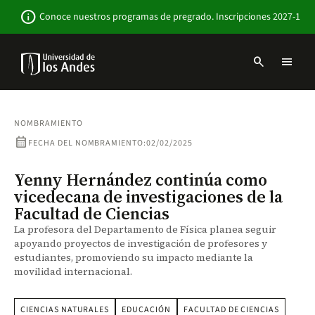
Pasar
Newsbar
info
Conoce nuestros programas de pregrado. Inscripciones 2027-1
al
contenido
principal
search
menu
Menu
links
Navbar
-
Sitio
NOMBRAMIENTO
Institucional
calendar_month
FECHA DEL NOMBRAMIENTO:
02/02/2025
Yenny Hernández continúa como
vicedecana de investigaciones de la
Facultad de Ciencias
La profesora del Departamento de Física planea seguir
apoyando proyectos de investigación de profesores y
estudiantes, promoviendo su impacto mediante la
movilidad internacional.
CIENCIAS NATURALES
EDUCACIÓN
FACULTAD DE CIENCIAS