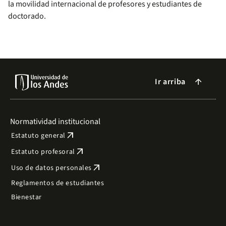
la movilidad internacional de profesores y estudiantes de
doctorado.
Ir arriba
arrow_forward
Normatividad institucional
arrow_outward
Estatuto general
arrow_outward
Estatuto profesoral
arrow_outward
Uso de datos personales
Reglamentos de estudiantes
Bienestar