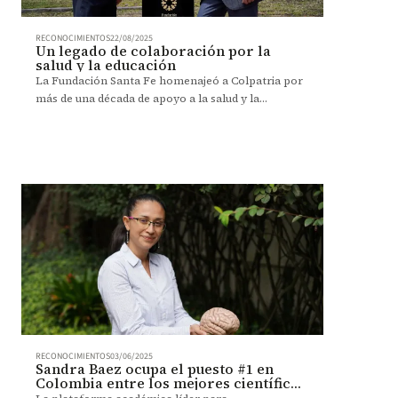
RECONOCIMIENTOS
22/08/2025
Un legado de colaboración por la
salud y la educación
La Fundación Santa Fe homenajeó a Colpatria por
más de una década de apoyo a la salud y la
formación médica.
RECONOCIMIENTOS
03/06/2025
Sandra Baez ocupa el puesto #1 en
Colombia entre los mejores científicos
del año 2025