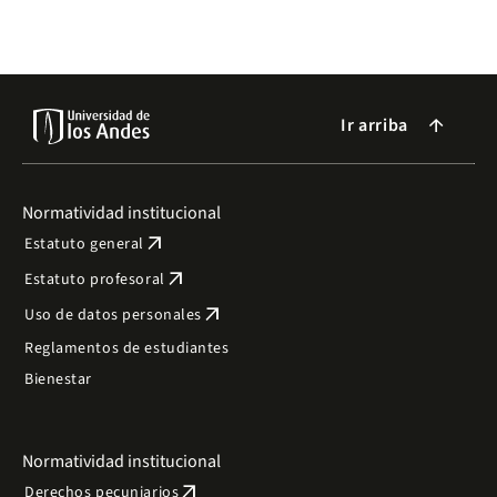
Andes es un campus libre de humo.
Ir arriba
arrow_forward
Normatividad institucional
arrow_outward
Estatuto general
arrow_outward
Estatuto profesoral
arrow_outward
Uso de datos personales
Reglamentos de estudiantes
Bienestar
Normatividad institucional
arrow_outward
Derechos pecuniarios