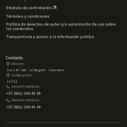
arrow_outward
Estatuto de contratación
Términos y condiciones
Política de derechos de autor y/o autorización de uso sobre
los contenidos
Transparencia y acceso a la información pública
Contacto
place
Dirección
Cra 1 Nº 18A - 12 Bogotá - Colombia
place
Código postal
111711
phone
Atención telefónica
+57 (601) 339 49 99
phone
Atención telefónica
+57 (601) 339 49 49