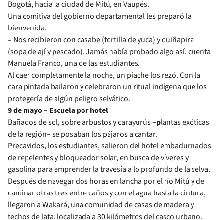
Bogotá, hacia la ciudad de Mitú, en Vaupés.
Una comitiva del gobierno departamental les preparó la
bienvenida.
–
Nos recibieron con casabe (tortilla de yuca) y quiñapira
(sopa de ají y pescado). Jamás había probado algo así, cuenta
Manuela Franco, una de las estudiantes.
Al caer completamente la noche, un piache los rezó. Con la
cara pintada bailaron y celebraron un ritual indígena que los
protegería de algún peligro selvático.
9 de mayo – Escuela por hotel
Bañados de sol, sobre arbustos y carayurús
–p
lantas exóticas
de la región
–
se posaban los pájaros a cantar.
Precavidos, los estudiantes, salieron del hotel embadurnados
de repelentes y bloqueador solar, en busca de víveres y
gasolina para emprender la travesía a lo profundo de la selva.
Después de navegar dos horas en lancha por el río Mitú y de
caminar otras tres entre caños y con el agua hasta la cintura,
llegaron a Wakará, una comunidad de casas de madera y
techos de lata, localizada a 30 kilómetros del casco urbano.