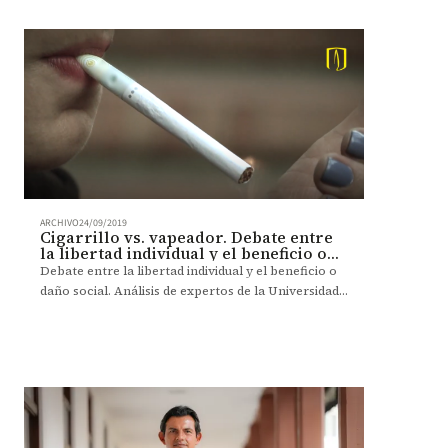
ARCHIVO
24/09/2019
Cigarrillo vs. vapeador. Debate entre
la libertad individual y el beneficio o
daño social
Debate entre la libertad individual y el beneficio o
daño social. Análisis de expertos de la Universidad
de los Andes.