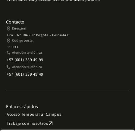
Contacto
place
Dirección
Cra 1 Nº 18A - 12 Bogotá - Colombia
place
Código postal
111711
phone
Atención telefónica
+57 (601) 339 49 99
phone
Atención telefónica
+57 (601) 339 49 49
Enlaces rápidos
Acceso Temporal al Campus
arrow_outward
Trabaje con nosotros
arrow_outward
Emergencias