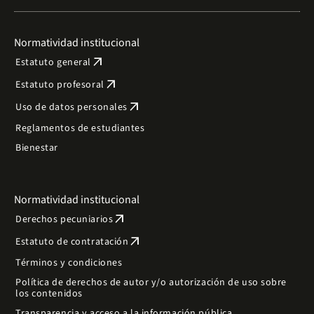
Normatividad institucional
arrow_outward
Estatuto general
arrow_outward
Estatuto profesoral
arrow_outward
Uso de datos personales
Reglamentos de estudiantes
Bienestar
Normatividad institucional
arrow_outward
Derechos pecuniarios
arrow_outward
Estatuto de contratación
Términos y condiciones
Política de derechos de autor y/o autorización de uso sobre
los contenidos
Transparencia y acceso a la información pública