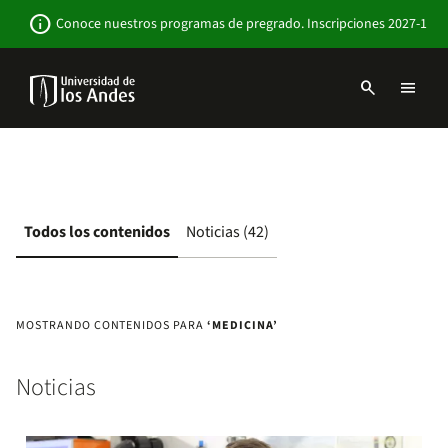
Pasar
Newsbar
info
Conoce nuestros programas de pregrado. Inscripciones 2027-1
al
contenido
principal
search
menu
Menu
links
Navbar
-
Sitio
Institucional
Todos los contenidos
Noticias (42)
MOSTRANDO CONTENIDOS PARA
‘MEDICINA’
Noticias