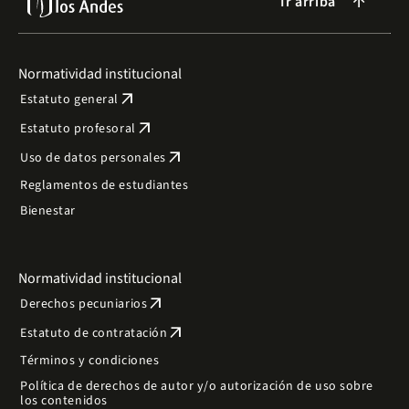
Ir arriba
arrow_forward
Normatividad institucional
arrow_outward
Estatuto general
arrow_outward
Estatuto profesoral
arrow_outward
Uso de datos personales
Reglamentos de estudiantes
Bienestar
Normatividad institucional
arrow_outward
Derechos pecuniarios
arrow_outward
Estatuto de contratación
Términos y condiciones
Política de derechos de autor y/o autorización de uso sobre
los contenidos