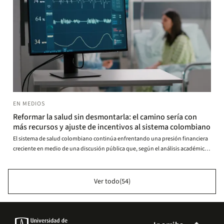
EN MEDIOS
Reformar la salud sin desmontarla: el camino sería con
más recursos y ajuste de incentivos al sistema colombiano
El sistema de salud colombiano continúa enfrentando una presión financiera
creciente en medio de una discusión pública que, según el análisis académico
presentado por la Facultad de Economía de la Universidad de los Andes,
debería centrarse menos en desmontar su arquitectura institucional, haciendo
una reforma y más en corregir fallas de diseño y funcionamiento.
Ver todo(54)