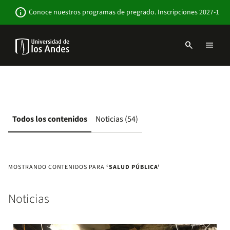
Pasar
Newsbar
info
Conoce nuestros programas de pregrado. Inscripciones 2027-1
al
contenido
principal
search
menu
Menu
links
Navbar
-
Sitio
Institucional
Todos los contenidos
Noticias (54)
MOSTRANDO CONTENIDOS PARA
‘SALUD PÚBLICA’
Noticias