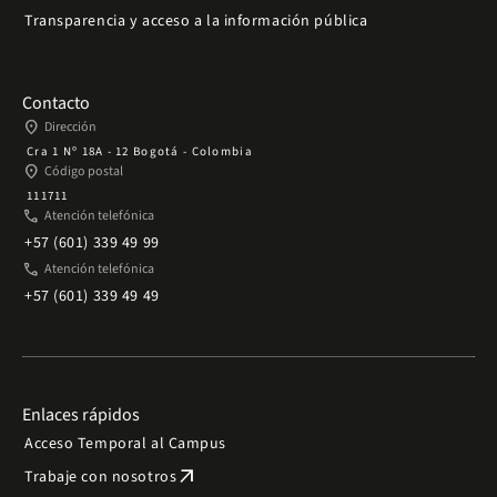
Transparencia y acceso a la información pública
Contacto
place
Dirección
Cra 1 Nº 18A - 12 Bogotá - Colombia
place
Código postal
111711
phone
Atención telefónica
+57 (601) 339 49 99
phone
Atención telefónica
+57 (601) 339 49 49
Enlaces rápidos
Acceso Temporal al Campus
arrow_outward
Trabaje con nosotros