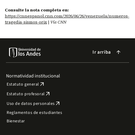
Consulte la nota completa en:
https://cnnespanol.cnn.com/2026/06/26/venezuela/numeros-
tragedia-sismos-orix
|
Vía CNN
Ir arriba
arrow_forward
Normatividad institucional
arrow_outward
Estatuto general
arrow_outward
Estatuto profesoral
arrow_outward
Uso de datos personales
Reglamentos de estudiantes
Bienestar