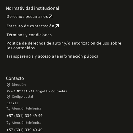
Normatividad institucional
arrow_outward
Derechos pecuniarios
arrow_outward
Estatuto de contratación
Términos y condiciones
Política de derechos de autor y/o autorización de uso sobre
los contenidos
Transparencia y acceso a la información pública
Contacto
place
Dirección
Cra 1 Nº 18A - 12 Bogotá - Colombia
place
Código postal
111711
phone
Atención telefónica
+57 (601) 339 49 99
phone
Atención telefónica
+57 (601) 339 49 49