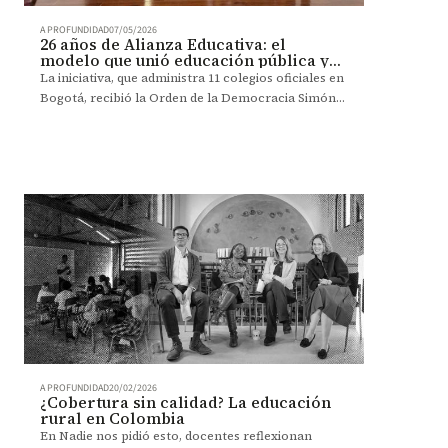
A PROFUNDIDAD
07/05/2026
26 años de Alianza Educativa: el
modelo que unió educación pública y
privada
La iniciativa, que administra 11 colegios oficiales en
Bogotá, recibió la Orden de la Democracia Simón
Bolívar.
A PROFUNDIDAD
20/02/2026
¿Cobertura sin calidad? La educación
rural en Colombia
En Nadie nos pidió esto, docentes reflexionan