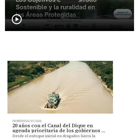
play_circle
EN MEDIOS
31/07/2026
20 años con el Canal del Dique en
agenda prioritaria de los gobiernos de
turno
Desde el enfoque inicial en dragados hasta la