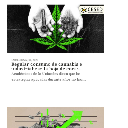
EN MEDIOS
12/06/2026
Regular consumo de cannabis e
industrializar la hoja de coca:
propuestas para una nueva lucha
Académicos de la Uniandes dicen que las
contra las drogas
estrategias aplicadas durante años no han
generado un avance real.