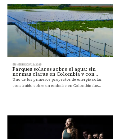
EN MEDIOS
05/12/2025
Parques solares sobre el agua: sin
normas claras en Colombia y con
dudas ambientales
Uno de los primeros proyectos de energía solar
construido sobre un embalse en Colombia fue
inaugurado en Bolívar con la promesa de reducir
las emisiones contaminantes de una zona
industrial.