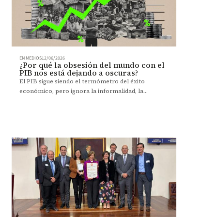
EN MEDIOS
12/06/2026
¿Por qué la obsesión del mundo con el
PIB nos está dejando a oscuras?
El PIB sigue siendo el termómetro del éxito
económico, pero ignora la informalidad, la
pobreza y la cohesión social. La ONU lanzó
Counting What Counts, un nuevo camino de 31
indicadores que busca integrar bienestar, equidad y
resiliencia en los presupuestos nacionales desde
2027. Pero ¿Colombia hará caso?