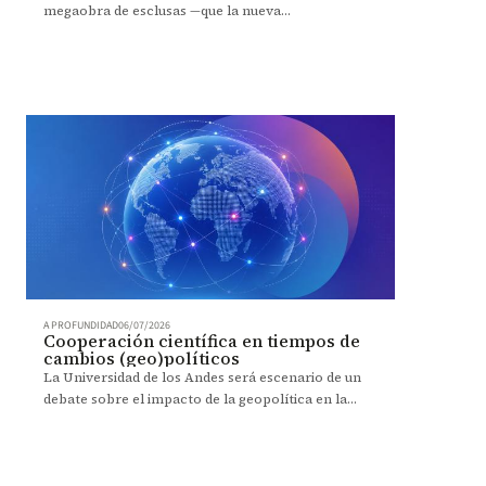
megaobra de esclusas —que la nueva
administración planea iniciar eliminando la
exigencia de su licencia ambiental—, la hidrovía
sigue sumida en un complejo laberinto de intereses
comerciales, tragedias invernales y profundos
debates técnicos. Sobre este panorama habló el
profesor de la Universidad de los Andes, Luis
Alejandro Camacho.
A PROFUNDIDAD
06/07/2026
Cooperación científica en tiempos de
cambios (geo)políticos
La Universidad de los Andes será escenario de un
debate sobre el impacto de la geopolítica en la
ciencia y la investigación.