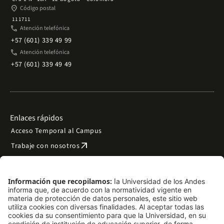
place
Código postal
111711
phone
Atención telefónica
+57 (601) 339 49 99
phone
Atención telefónica
+57 (601) 339 49 49
Enlaces rápidos
Acceso Temporal al Campus
arrow_outward
Trabaje con nosotros
arrow_outward
Emergencias
Preguntas frecuentes
arrow_outward
Filantropía y donaciones
arrow_outward
Mapa del sitio