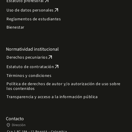
arrow_outward
Estatuto profesoral
arrow_outward
Uso de datos personales
Reglamentos de estudiantes
Bienestar
Normatividad institucional
arrow_outward
Derechos pecuniarios
arrow_outward
Estatuto de contratación
Términos y condiciones
Política de derechos de autor y/o autorización de uso sobre
los contenidos
Transparencia y acceso a la información pública
Contacto
place
Dirección
Cra 1 Nº 18A - 12 Bogotá - Colombia