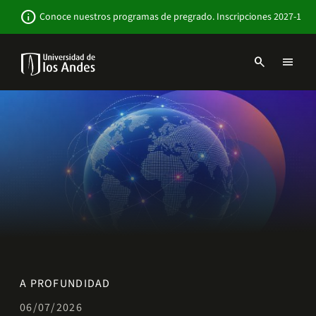
Pasar
Newsbar
info
Conoce nuestros programas de pregrado. Inscripciones 2027-1
al
contenido
principal
search
menu
Menu
links
Navbar
-
Sitio
Institucional
A PROFUNDIDAD
06/07/2026