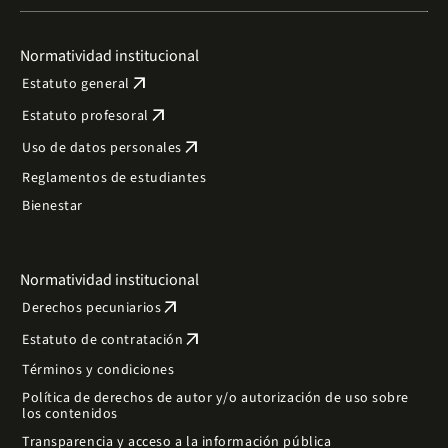
Normatividad institucional
arrow_outward
Estatuto general
arrow_outward
Estatuto profesoral
arrow_outward
Uso de datos personales
Reglamentos de estudiantes
Bienestar
Normatividad institucional
arrow_outward
Derechos pecuniarios
arrow_outward
Estatuto de contratación
Términos y condiciones
Política de derechos de autor y/o autorización de uso sobre
los contenidos
Transparencia y acceso a la información pública