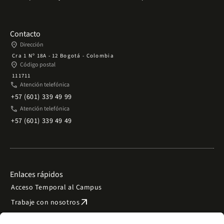
Contacto
place
Dirección
Cra 1 Nº 18A - 12 Bogotá - Colombia
place
Código postal
111711
phone
Atención telefónica
+57 (601) 339 49 99
phone
Atención telefónica
+57 (601) 339 49 49
Enlaces rápidos
Acceso Temporal al Campus
arrow_outward
Trabaje con nosotros
arrow_outward
Emergencias