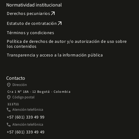
Normatividad institucional
arrow_outward
Derechos pecuniarios
arrow_outward
Estatuto de contratación
Términos y condiciones
Política de derechos de autor y/o autorización de uso sobre
los contenidos
Transparencia y acceso a la información pública
Contacto
place
Dirección
Cra 1 Nº 18A - 12 Bogotá - Colombia
place
Código postal
111711
phone
Atención telefónica
+57 (601) 339 49 99
phone
Atención telefónica
+57 (601) 339 49 49