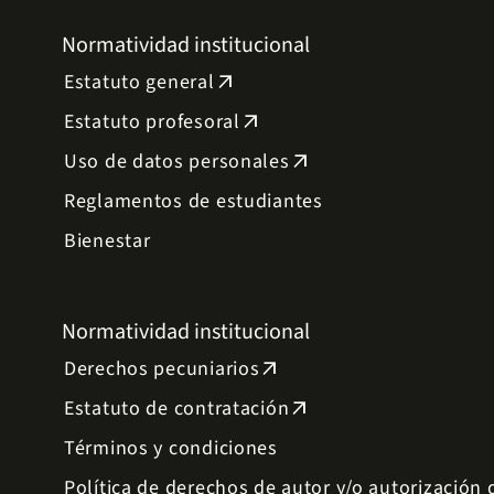
Normatividad institucional
Estatuto general
arrow_outward
Estatuto profesoral
arrow_outward
Uso de datos personales
arrow_outward
Reglamentos de estudiantes
Bienestar
Normatividad institucional
Derechos pecuniarios
arrow_outward
Estatuto de contratación
arrow_outward
Términos y condiciones
Política de derechos de autor y/o autorización