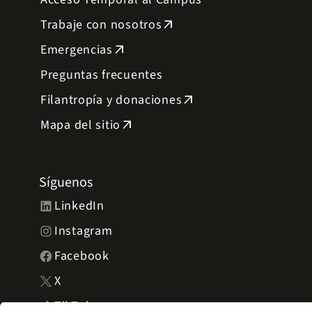
Trabaje con nosotros
arrow_outward
Emergencias
arrow_outward
Preguntas frecuentes
Filantropía y donaciones
arrow_outward
Mapa del sitio
arrow_outward
Síguenos
LinkedIn
Instagram
Facebook
X
TikTok