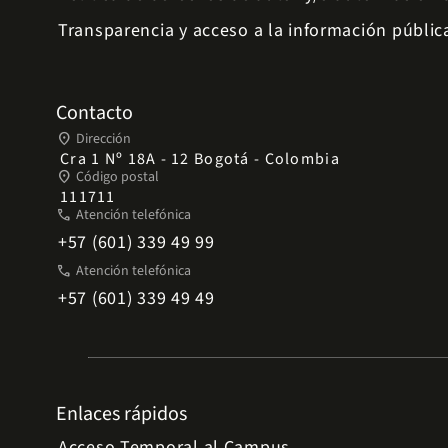
Transparencia y acceso a la información públic
Contacto
place
Dirección
Cra 1 Nº 18A - 12 Bogotá - Colombia
place
Código postal
111711
phone
Atención telefónica
+57 (601) 339 49 99
phone
Atención telefónica
+57 (601) 339 49 49
Enlaces rápidos
Acceso Temporal al Campus