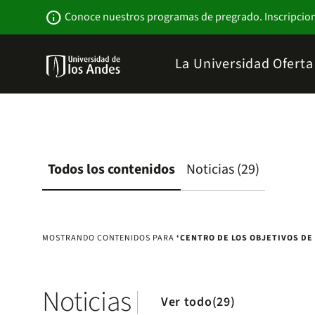
Pasar
Newsbar
info
Conoce nuestros programas de pregrado. Inscripcio
al
contenido
principal
Menu
La Universidad
Ofert
links
Navbar
-
Sitio
Institucional
Todos los contenidos
Noticias (29)
MOSTRANDO CONTENIDOS PARA
‘CENTRO DE LOS OBJETIVOS DE 
Noticias
Ver todo(29)