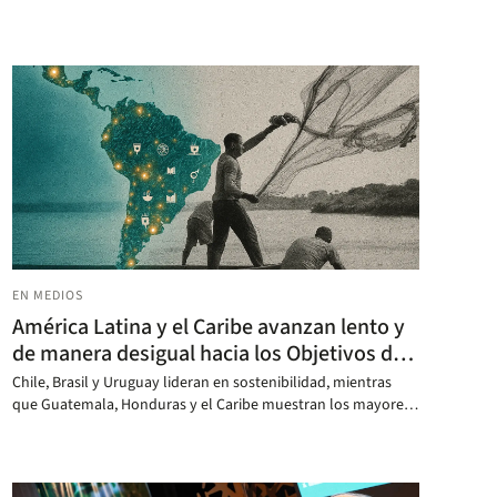
EN MEDIOS
América Latina y el Caribe avanzan lento y
de manera desigual hacia los Objetivos de
Desarrollo Sostenible: Colombia es sexta
Chile, Brasil y Uruguay lideran en sostenibilidad, mientras
en la región
que Guatemala, Honduras y el Caribe muestran los mayores
rezagos.