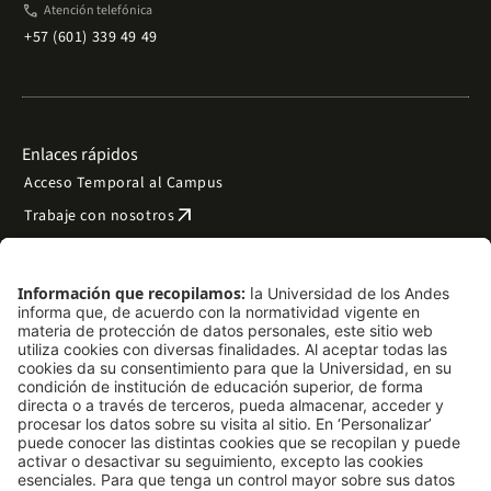
phone
Atención telefónica
+57 (601) 339 49 49
Enlaces rápidos
Acceso Temporal al Campus
arrow_outward
Trabaje con nosotros
arrow_outward
Emergencias
Preguntas frecuentes
arrow_outward
Filantropía y donaciones
arrow_outward
Mapa del sitio
Síguenos
LinkedIn