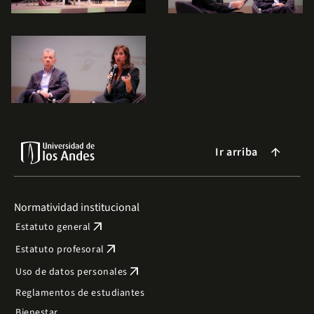
Ir arriba
arrow_forward
Normatividad institucional
arrow_outward
Estatuto general
arrow_outward
Estatuto profesoral
arrow_outward
Uso de datos personales
Reglamentos de estudiantes
Bienestar