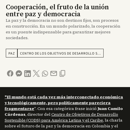
Cooperación, el fruto de la unión
entre paz y democracia
La paz y la democracia no son destinos fijos, son procesos
en construcción. En un mundo polarizado, la cooperación
es un puente indispensable para garantizar mejores
sociedades.
PAZ
CENTRO DE LOS OBJETIVOS DE DESARROLLO S…
"El mundo está cada vez más interconectado económica
y tecnológicamente, pero políticamente pareciera
fragmentarse
". Con esa categórica frase inició
Juan Camilo
Cárdenas
, director del
Centro de Objetivos de Desarrollo
Sostenible (CODS) para América Latina y el Caribe
, la charla
sobre el futuro de la paz y la democracia en Colombia y el