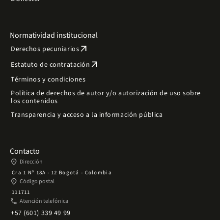
Normatividad institucional
arrow_outward
Derechos pecuniarios
arrow_outward
Estatuto de contratación
Términos y condiciones
Política de derechos de autor y/o autorización de uso sobre
los contenidos
Transparencia y acceso a la información pública
Contacto
place
Dirección
Cra 1 Nº 18A - 12 Bogotá - Colombia
place
Código postal
111711
phone
Atención telefónica
+57 (601) 339 49 99