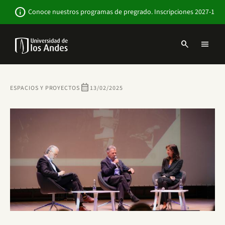
Pasar
Newsbar
info
Conoce nuestros programas de pregrado. Inscripciones 2027-1
al
contenido
principal
search
menu
Menu
links
Navbar
-
Sitio
calendar_month
ESPACIOS Y PROYECTOS
13/02/2025
Institucional