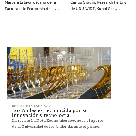
Marcela Eslava, decana de la
Carlos Gradín, Research Fellow
Facultad de Economía de la
de UNU-WIDE, Kunal Sen,
Universidad de los Andes,
director de UNU-WIDER y
Daron Acemoğlu, experto en
Leopoldo Fergusson, director
economía y kunal Sen, director
del CEDE de la Facultad de
de UNU-WIDER conversando
Economía de la Universidad de
sobre tecnología y desigualdad
los Andes haciendo el cierre de
este importante evento que
duro 3 días.
RECONOCIMIENTOS
17/07/2026
Los Andes es reconocida por su
innovación y tecnología
La revista La Nota Económica reconoce el aporte
de la Universidad de los Andes durante el primer
cuarto del siglo XXI.