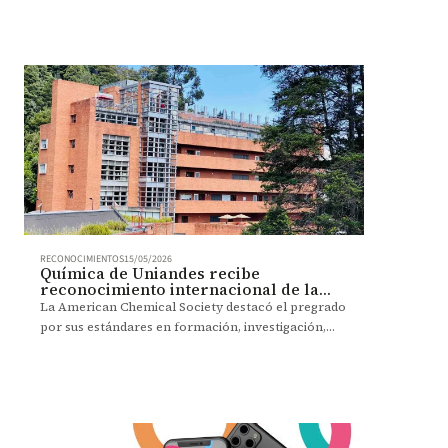
RECONOCIMIENTOS
15/05/2026
Química de Uniandes recibe
reconocimiento internacional de la
ACS
La American Chemical Society destacó el pregrado
por sus estándares en formación, investigación,
infraestructura y calidad académica.