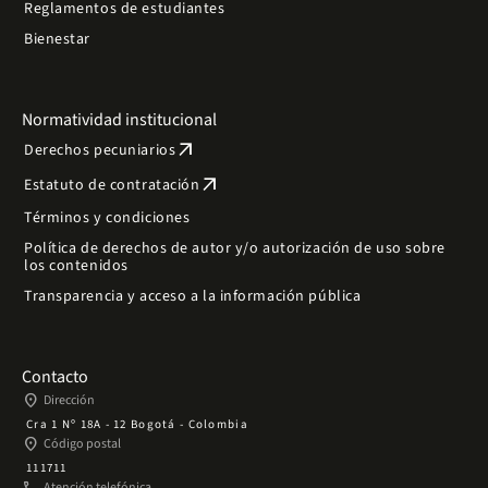
Reglamentos de estudiantes
Bienestar
Normatividad institucional
arrow_outward
Derechos pecuniarios
arrow_outward
Estatuto de contratación
Términos y condiciones
Política de derechos de autor y/o autorización de uso sobre
los contenidos
Transparencia y acceso a la información pública
Contacto
place
Dirección
Cra 1 Nº 18A - 12 Bogotá - Colombia
place
Código postal
111711
phone
Atención telefónica