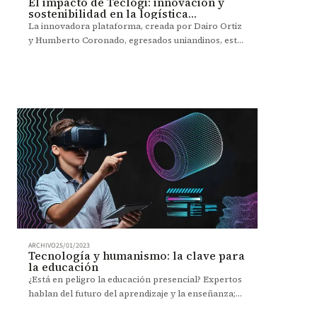
El impacto de Teclogi: innovación y
sostenibilidad en la logística
colombiana
La innovadora plataforma, creada por Dairo Ortiz
y Humberto Coronado, egresados uniandinos, está
transformando la logística en Colombia con
eficiencia y sostenibilidad
ARCHIVO
25/01/2023
Tecnología y humanismo: la clave para
la educación
¿Está en peligro la educación presencial? Expertos
hablan del futuro del aprendizaje y la enseñanza;
de los retos e impactos para el sector.