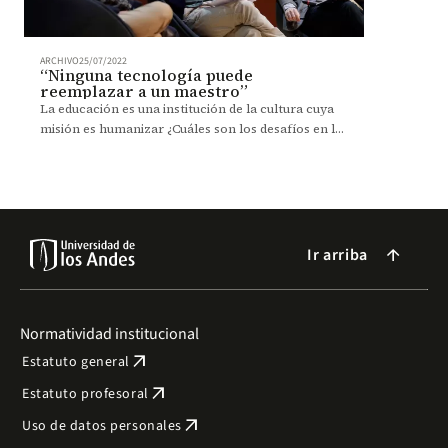
ARCHIVO
25/07/2022
“Ninguna tecnología puede
reemplazar a un maestro”
La educación es una institución de la cultura cuya
misión es humanizar ¿Cuáles son los desafíos en la
enseñanza de las Ciencias Sociales?
Ir arriba
arrow_forward
Normatividad institucional
arrow_outward
Estatuto general
arrow_outward
Estatuto profesoral
arrow_outward
Uso de datos personales