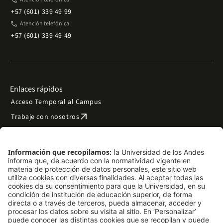
+57 (601) 339 49 99
phone
Atención telefónica
+57 (601) 339 49 49
Enlaces rápidos
Acceso Temporal al Campus
arrow_outward
Trabaje con nosotros
arrow_outward
Emergencias
Preguntas frecuentes
arrow_outward
Filantropía y donaciones
arrow_outward
Mapa del sitio
Síguenos