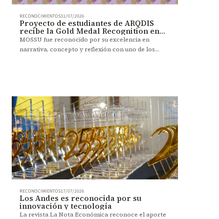
RECONOCIMIENTOS
31/07/2026
Proyecto de estudiantes de ARQDIS
recibe la Gold Medal Recognition en
BDC 2026
MOSSU fue reconocido por su excelencia en
narrativa, concepto y reflexión con uno de los
máximos galardones del Biodesign Challenge 2026.
RECONOCIMIENTOS
17/07/2026
Los Andes es reconocida por su
innovación y tecnología
La revista La Nota Económica reconoce el aporte