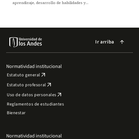
aprendizaje, desarrollo de habilidades y
satisfacción de participantes.
Ir arriba
arrow_forward
Normatividad institucional
arrow_outward
Estatuto general
arrow_outward
Estatuto profesoral
arrow_outward
Uso de datos personales
Reglamentos de estudiantes
Bienestar
Normatividad institucional