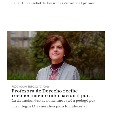
de la Universidad de los Andes durante el primer
cuarto del siglo XXI.
RECONOCIMIENTOS
03/07/2026
Profesora de Derecho recibe
reconocimiento internacional por
innovar con IA en la enseñanza
La distinción destaca una innovación pedagógica
que integra IA generativa para fortalecer el
aprendizaje y la formación ética en Derecho.