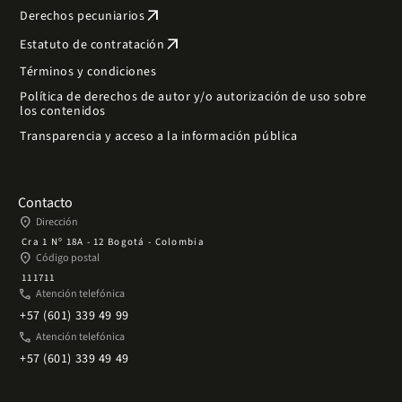
arrow_outward
Derechos pecuniarios
arrow_outward
Estatuto de contratación
Términos y condiciones
Política de derechos de autor y/o autorización de uso sobre
los contenidos
Transparencia y acceso a la información pública
Contacto
place
Dirección
Cra 1 Nº 18A - 12 Bogotá - Colombia
place
Código postal
111711
phone
Atención telefónica
+57 (601) 339 49 99
phone
Atención telefónica
+57 (601) 339 49 49