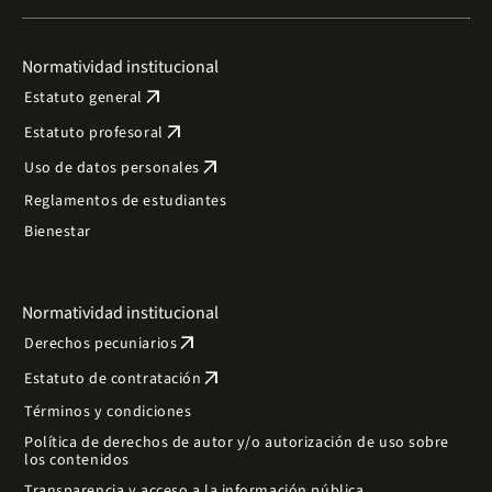
Normatividad institucional
arrow_outward
Estatuto general
arrow_outward
Estatuto profesoral
arrow_outward
Uso de datos personales
Reglamentos de estudiantes
Bienestar
Normatividad institucional
arrow_outward
Derechos pecuniarios
arrow_outward
Estatuto de contratación
Términos y condiciones
Política de derechos de autor y/o autorización de uso sobre
los contenidos
Transparencia y acceso a la información pública