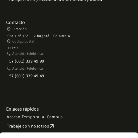
Contacto
place
Dirección
Cra 1 Nº 18A - 12 Bogotá - Colombia
place
Código postal
111711
phone
Atención telefónica
+57 (601) 339 49 99
phone
Atención telefónica
+57 (601) 339 49 49
Enlaces rápidos
Acceso Temporal al Campus
arrow_outward
Trabaje con nosotros
arrow_outward
Emergencias