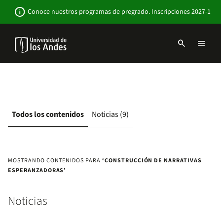
Pasar
Newsbar
info
Conoce nuestros programas de pregrado. Inscripciones 2027-1
al
contenido
principal
search
menu
Menu
links
Navbar
-
Sitio
Institucional
Todos los contenidos
Noticias (9)
MOSTRANDO CONTENIDOS PARA
‘CONSTRUCCIÓN DE NARRATIVAS
ESPERANZADORAS’
Noticias