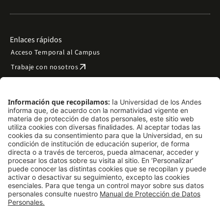
Enlaces rápidos
Acceso Temporal al Campus
arrow_outward
Trabaje con nosotros
arrow_outward
Emergencias
Preguntas frecuentes
arrow_outward
Filantropía y donaciones
arrow_outward
Mapa del sitio
Síguenos
LinkedIn
Instagram
Facebook
X