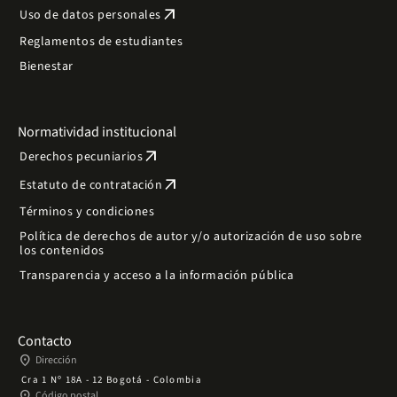
arrow_outward
Uso de datos personales
Reglamentos de estudiantes
Bienestar
Normatividad institucional
arrow_outward
Derechos pecuniarios
arrow_outward
Estatuto de contratación
Términos y condiciones
Política de derechos de autor y/o autorización de uso sobre
los contenidos
Transparencia y acceso a la información pública
Contacto
place
Dirección
Cra 1 Nº 18A - 12 Bogotá - Colombia
place
Código postal