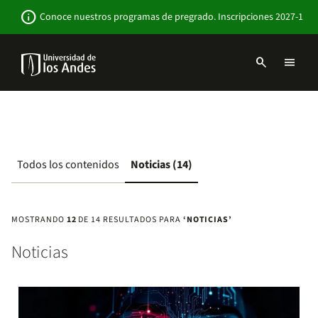
Pasar
Newsbar
info
Conoce nuestros programas de pregrado. Inscripciones 2027-1
al
contenido
principal
search
menu
Menu
links
Navbar
-
Sitio
Institucional
Todos los contenidos
Noticias (14)
MOSTRANDO
12
DE 14 RESULTADOS PARA
‘NOTICIAS’
Noticias