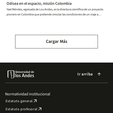
Odisea en el espacio, misión Colombia
Yael Méndez, egresada de Los Andes, es la directora científica de un proyecto
pionero en Colombia que pretende simular las condiciones de un viaje a
Marte.
Paginación
Cargar Más
Ir arriba
arrow_forward
Normatividad institucional
arrow_outward
Estatuto general
arrow_outward
Estatuto profesoral