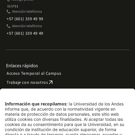
111711
phone
Atención telefónica
+57 (601) 339 49 99
phone
Atención telefónica
+57 (601) 339 49 49
Enlaces rápidos
Acceso Temporal al Campus
arrow_outward
Trabaje con nosotros
arrow_outward
Emergencias
Preguntas frecuentes
arrow_outward
Filantropía y donaciones
arrow_outward
Mapa del sitio