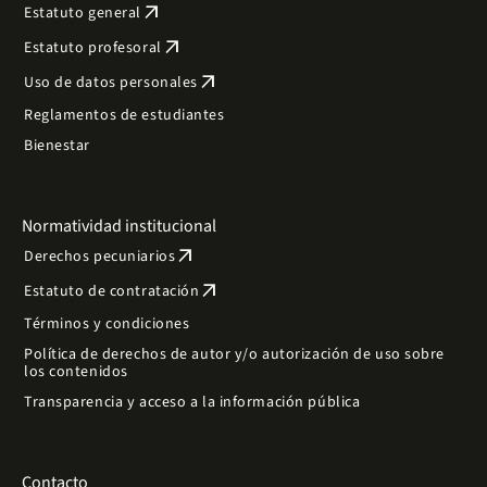
arrow_outward
Estatuto general
arrow_outward
Estatuto profesoral
arrow_outward
Uso de datos personales
Reglamentos de estudiantes
Bienestar
Normatividad institucional
arrow_outward
Derechos pecuniarios
arrow_outward
Estatuto de contratación
Términos y condiciones
Política de derechos de autor y/o autorización de uso sobre
los contenidos
Transparencia y acceso a la información pública
Contacto