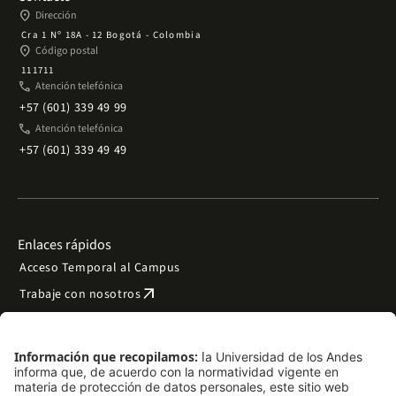
place
Dirección
Cra 1 Nº 18A - 12 Bogotá - Colombia
place
Código postal
111711
phone
Atención telefónica
+57 (601) 339 49 99
phone
Atención telefónica
+57 (601) 339 49 49
Enlaces rápidos
Acceso Temporal al Campus
arrow_outward
Trabaje con nosotros
arrow_outward
Emergencias
Preguntas frecuentes
arrow_outward
Filantropía y donaciones