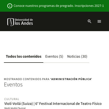
Pasar
Newsbar
info
Conoce nuestros programas de pregrado. Inscripciones 2027-1
al
contenido
principal
search
menu
Menu
links
Navbar
-
Sitio
Institucional
Todos los contenidos
Eventos (5)
Noticias (30)
MOSTRANDO CONTENIDOS PARA
‘ADMINISTRACIÓN PÚBLICA’
Eventos
CULTURAL
Violí-Voilá (Suiza) | 6° Festival Internacional de Teatro Físico
Violí-Voilá (Suiza)