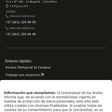
Cra 1 Nº 18A - 12 Bogotá - Colombia
place
Código postal
111711
phone
Atención telefónica
+57 (601) 339 49 99
phone
Atención telefónica
+57 (601) 339 49 49
Enlaces rápidos
Acceso Temporal al Campus
arrow_outward
Trabaje con nosotros
arrow_outward
Emergencias
Preguntas frecuentes
arrow_outward
Filantropía y donaciones
arrow_outward
Mapa del sitio