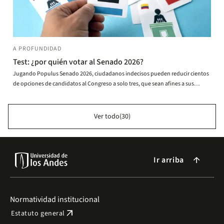
A PROFUNDIDAD
Test: ¿por quién votar al Senado 2026?
Jugando Populus Senado 2026, ciudadanos indecisos pueden reducir cientos
de opciones de candidatos al Congreso a solo tres, que sean afines a sus
posturas.
Ver todo(30)
Ir arriba
arrow_forward
Normatividad institucional
arrow_outward
Estatuto general