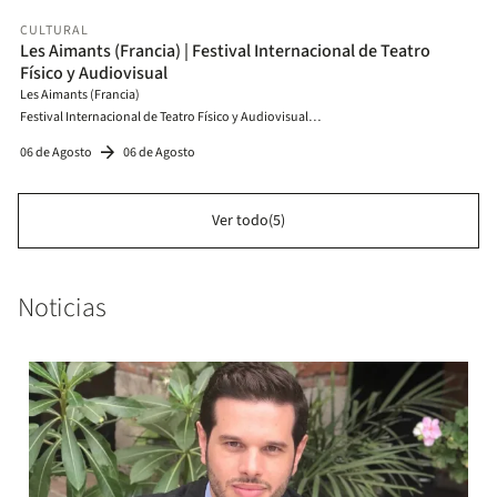
CULTURAL
Les Aimants (Francia) | Festival Internacional de Teatro
Físico y Audiovisual
Les Aimants (Francia)
Festival Internacional de Teatro Físico y Audiovisual
Martes 6 de agosto | 7:00p.m.
arrow_forward
06 de Agosto
06 de Agosto
Auditorio Mario Laserna
Ver todo(5)
Noticias