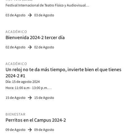
Festival Internacional de Teatro Físico y Audiovisual
Sábado 3 de agosto | 5:00p.m.
arrow_forward
03 de Agosto
03 de Agosto
Auditorio Mario Laserna
ACADÉMICO
Bienvenida 2024-2 tercer día
arrow_forward
02 de Agosto
02 de Agosto
ACADÉMICO
Un reloj no te da más tiempo, invierte bien el que tienes
2024-2 #1
Día: 15 de agosto 2024
Hora: 11:00 a.m - 13:00 p.m.
Lugar: Salón 0-306
arrow_forward
15 de Agosto
15 de Agosto
BIENESTAR
Perritos en el Campus 2024-2
arrow_forward
09 de Agosto
09 de Agosto