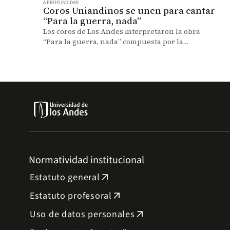
A PROFUNDIDAD
Coros Uniandinos se unen para cantar
“Para la guerra, nada”
Los coros de Los Andes interpretaron la obra
“Para la guerra, nada” compuesta por la
cantautora colombiana Marta Gómez.
Normatividad institucional
Estatuto general
arrow_outward
Estatuto profesoral
arrow_outward
Uso de datos personales
arrow_outward