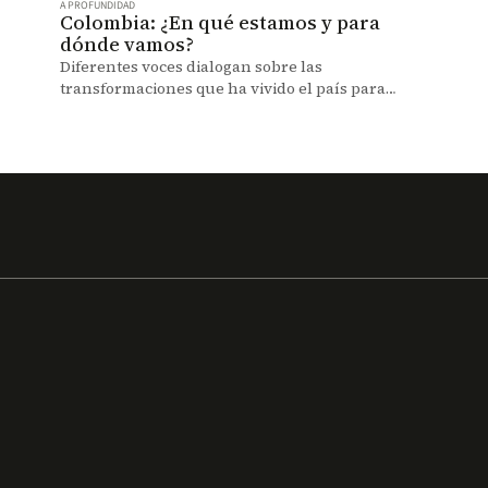
A PROFUNDIDAD
Colombia: ¿En qué estamos y para
dónde vamos?
Diferentes voces dialogan sobre las
transformaciones que ha vivido el país para
contribuir a una hoja de ruta que permita
enfrentar los viejos y nuevos retos.