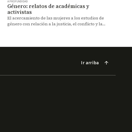
A PROFUNDIDAD
Género: relatos de académicas y
activistas
El acercamiento de las mujeres a los estudios de
género con relación a la justicia, el conflicto y la
paz en Colombia.
Ir arriba
arrow_forward