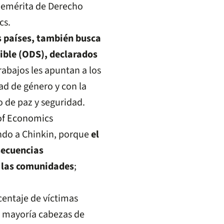
ra emérita de Derecho
cs.
s países, también busca
nible (ODS), declarados
rabajos les apuntan a los
ad de género y con la
co de paz y seguridad.
ndo a Chinkin, porque
el
nsecuencias
y las comunidades
;
centaje de víctimas
su mayoría cabezas de