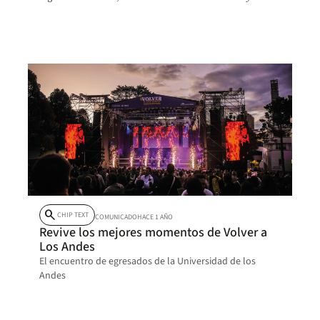
conexión con comunidades y territorios.
search
CHIP TEXT
COMUNICADO
HACE 1 AÑO
Revive los mejores momentos de Volver a
Los Andes
El encuentro de egresados de la Universidad de los
Andes