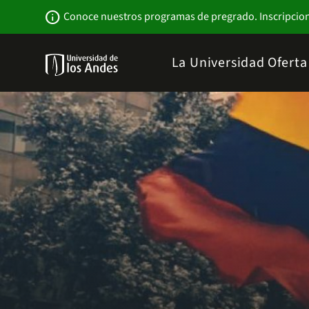
Pasar
Newsbar
info
Conoce nuestros programas de pregrado. Inscripcio
al
contenido
principal
Menu
La Universidad
Ofert
links
Navbar
-
Sitio
Institucional