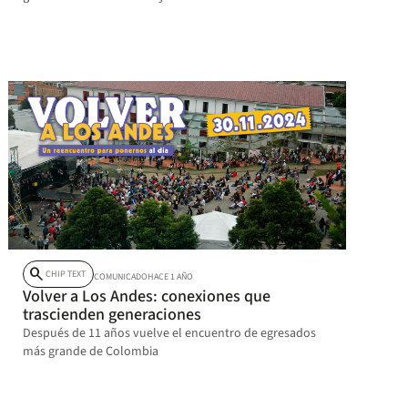
próximos años, seguirá siendo un espacio de
creación y memoria.
search
CHIP TEXT
COMUNICADO
HACE 1 AÑO
Volver a Los Andes: conexiones que
trascienden generaciones
Después de 11 años vuelve el encuentro de egresados
más grande de Colombia