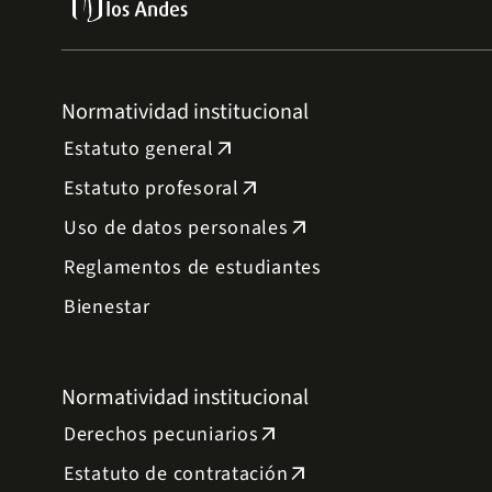
Normatividad institucional
Estatuto general
arrow_outward
Estatuto profesoral
arrow_outward
Uso de datos personales
arrow_outward
Reglamentos de estudiantes
Bienestar
Normatividad institucional
Derechos pecuniarios
arrow_outward
Estatuto de contratación
arrow_outward