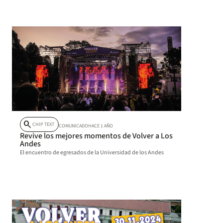
search
CHIP TEXT
COMUNICADO
HACE 1 AÑO
Revive los mejores momentos de Volver a Los
Andes
El encuentro de egresados de la Universidad de los Andes