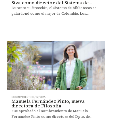
Siza como director del Sistema de
Bibliotecas
Durante su dirección, el Sistema de Bibliotecas se
galardonó como el mejor de Colombia. Los
próximos años, seguirá siendo un espacio de
creación y memoria.
NOMBRAMIENTO
04/02/2025
Manuela Fernández Pinto, nueva
directora de Filosofía
Fue aprobado el nombramiento de Manuela
Fernández Pinto como directora del Dpto. de
Filosofía. Conozca la historia.