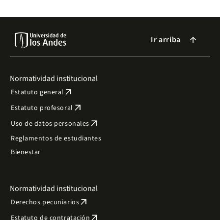
Ir arriba
arrow_forward
Normatividad institucional
arrow_outward
Estatuto general
arrow_outward
Estatuto profesoral
arrow_outward
Uso de datos personales
Reglamentos de estudiantes
Bienestar
Normatividad institucional
arrow_outward
Derechos pecuniarios
arrow_outward
Estatuto de contratación