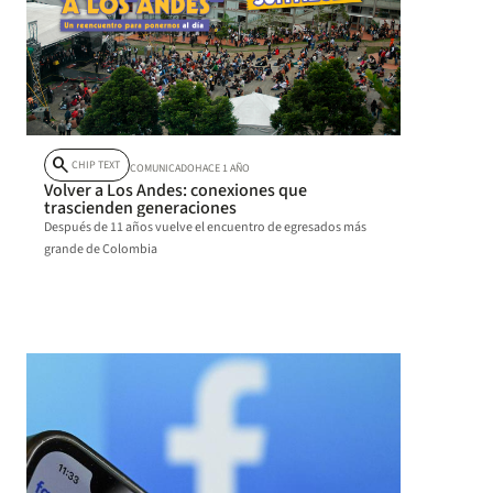
search
CHIP TEXT
COMUNICADO
HACE 1 AÑO
Volver a Los Andes: conexiones que
trascienden generaciones
Después de 11 años vuelve el encuentro de egresados más
grande de Colombia