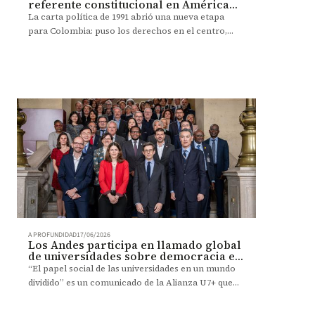
referente constitucional en América
Latina.
La carta política de 1991 abrió una nueva etapa
para Colombia: puso los derechos en el centro,
fortaleció la participación ciudadana y creó
mecanismos para exigir al Estado protección civil.
A PROFUNDIDAD
17/06/2026
Los Andes participa en llamado global
de universidades sobre democracia e
IA
“El papel social de las universidades en un mundo
dividido” es un comunicado de la Alianza U7+ que
llama a los gobiernos del G7 y de otros países a
trabajar con la educación superior frente a la