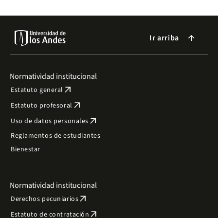
Ir arriba
arrow_forward
Normatividad institucional
arrow_outward
Estatuto general
arrow_outward
Estatuto profesoral
arrow_outward
Uso de datos personales
Reglamentos de estudiantes
Bienestar
Normatividad institucional
arrow_outward
Derechos pecuniarios
arrow_outward
Estatuto de contratación