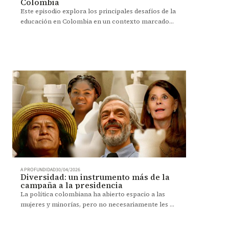
Colombia
Este episodio explora los principales desafíos de la
educación en Colombia en un contexto marcado
por el aumento de la inversión y la cobertura, pero
también por la persistencia de brechas en calidad,
acceso y permanencia.
A PROFUNDIDAD
30/04/2026
Diversidad: un instrumento más de la
campaña a la presidencia
La política colombiana ha abierto espacio a las
mujeres y minorías, pero no necesariamente les ha
cedido el poder. ¿Son solo un instrumento para
ganar votos?