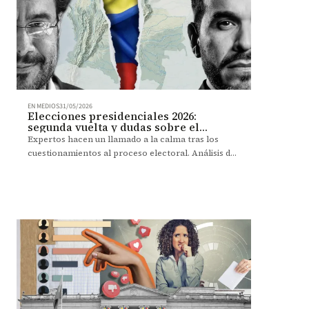
EN MEDIOS
31/05/2026
Elecciones presidenciales 2026:
segunda vuelta y dudas sobre el
preconteo
Expertos hacen un llamado a la calma tras los
cuestionamientos al proceso electoral. Análisis del
mapa político que dejan las urnas y una segunda
vuelta marcada por una fuerte polarización.