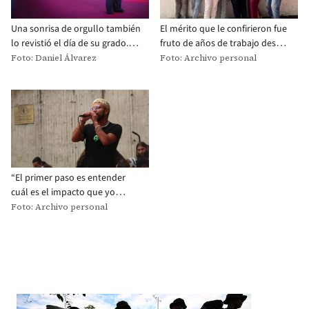
Una sonrisa de orgullo también
El mérito que le confirieron fue
lo revistió el día de su grado. Es
fruto de años de trabajo desde
importante señalar que este
la Facultad de Ciencias Sociales
Foto: Daniel Álvarez
Foto: Archivo personal
reconocimiento solo se le da a
y el Consejo Estudiantil
un estudiante por cada
Uniandino (CEU).
semestre.
“El primer paso es entender
cuál es el impacto que yo
quiero generar en las personas,
Foto: Archivo personal
cuál es el impacto que yo
quiero generar en mi
comunidad, en mi familia, en
mí mismo”, su mensaje.