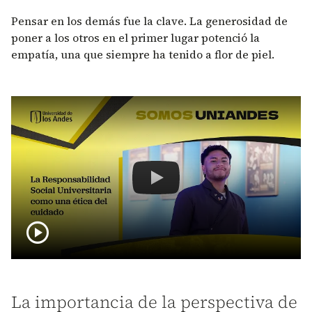
Pensar en los demás fue la clave. La generosidad de
poner a los otros en el primer lugar potenció la
empatía, una que siempre ha tenido a flor de piel.
Remote video URL
Felipe Sánchez Posada, Distinción 
play_circle
La importancia de la perspectiva de