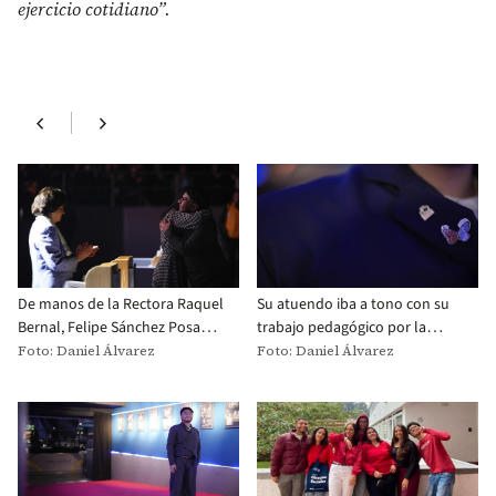
ejercicio cotidiano”.
chevron_left
chevron_right
De manos de la Rectora Raquel
Su atuendo iba a tono con su
Bernal, Felipe Sánchez Posada
trabajo pedagógico por la
recibió la Distinción a la
diversidad. En las alas de su pin
Foto: Daniel Álvarez
Foto: Daniel Álvarez
Responsabilidad Social
de mariposa estaban impresos
Universitaria en la ceremonia
los pronombres en inglés he
de grados 2024-1.
(él) y they (ellos).