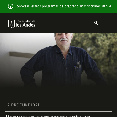
Pasar
Newsbar
info
Conoce nuestros programas de pregrado. Inscripciones 2027-1
al
contenido
principal
search
menu
Menu
links
Navbar
-
Sitio
Institucional
A PROFUNDIDAD