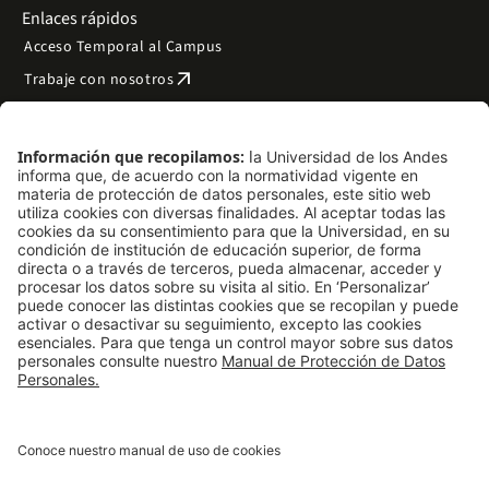
Enlaces rápidos
Acceso Temporal al Campus
arrow_outward
Trabaje con nosotros
arrow_outward
Emergencias
Preguntas frecuentes
arrow_outward
Filantropía y donaciones
arrow_outward
Mapa del sitio
Síguenos
LinkedIn
Instagram
Facebook
X
TikTok
YouTube