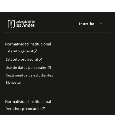
Uniandes.
Ir arriba
arrow_forward
Normatividad institucional
arrow_outward
Estatuto general
arrow_outward
Estatuto profesoral
arrow_outward
Uso de datos personales
Reglamentos de estudiantes
Bienestar
Normatividad institucional
arrow_outward
Derechos pecuniarios