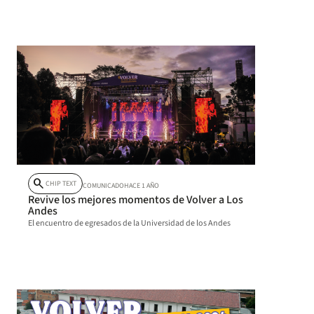
search
CHIP TEXT
COMUNICADO
HACE 1 AÑO
Revive los mejores momentos de Volver a Los
Andes
El encuentro de egresados de la Universidad de los Andes