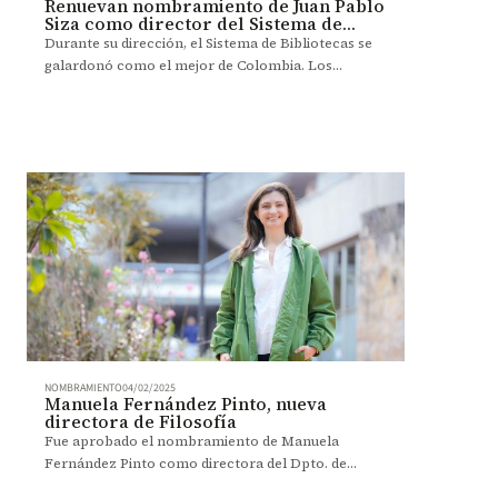
Renuevan nombramiento de Juan Pablo
Siza como director del Sistema de
Bibliotecas
Durante su dirección, el Sistema de Bibliotecas se
galardonó como el mejor de Colombia. Los
próximos años, seguirá siendo un espacio de
creación y memoria.
NOMBRAMIENTO
04/02/2025
Manuela Fernández Pinto, nueva
directora de Filosofía
Fue aprobado el nombramiento de Manuela
Fernández Pinto como directora del Dpto. de
Filosofía. Conozca la historia.