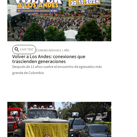
search
CHIP TEXT
COMUNICADO
HACE 1 AÑO
Volver a Los Andes: conexiones que
trascienden generaciones
Después de 11 años vuelve el encuentro de egresados más
grande de Colombia