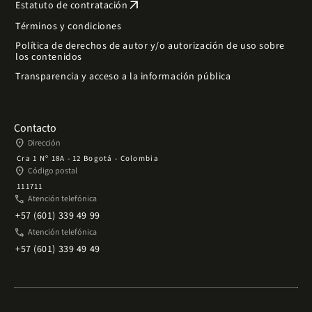
arrow_outward
Estatuto de contratación
Términos y condiciones
Política de derechos de autor y/o autorización de uso sobre
los contenidos
Transparencia y acceso a la información pública
Contacto
place
Dirección
Cra 1 Nº 18A - 12 Bogotá - Colombia
place
Código postal
111711
phone
Atención telefónica
+57 (601) 339 49 99
phone
Atención telefónica
+57 (601) 339 49 49