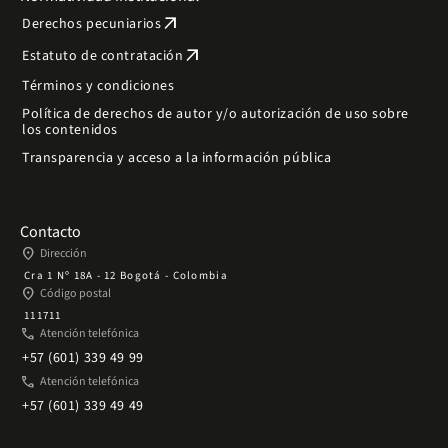
arrow_outward
Derechos pecuniarios
arrow_outward
Estatuto de contratación
Términos y condiciones
Política de derechos de autor y/o autorización de uso sobre
los contenidos
Transparencia y acceso a la información pública
Contacto
place
Dirección
Cra 1 Nº 18A - 12 Bogotá - Colombia
place
Código postal
111711
phone
Atención telefónica
+57 (601) 339 49 99
phone
Atención telefónica
+57 (601) 339 49 49