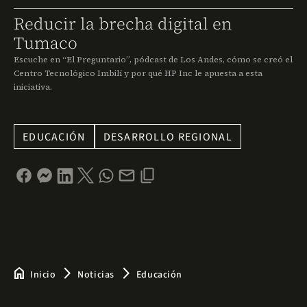
Reducir la brecha digital en
Tumaco
Escuche en “El Preguntario”, pódcast de Los Andes, cómo se creó el
Centro Tecnológico Imbilí y por qué HP Inc le apuesta a esta
iniciativa.
EDUCACIÓN
DESARROLLO REGIONAL
home
arrow_forward_ios
arrow_forward_ios
Inicio
Noticias
Educación