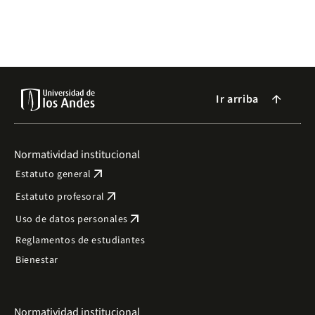
Ir arriba
arrow_forward
Normatividad institucional
arrow_outward
Estatuto general
arrow_outward
Estatuto profesoral
arrow_outward
Uso de datos personales
Reglamentos de estudiantes
Bienestar
Normatividad institucional