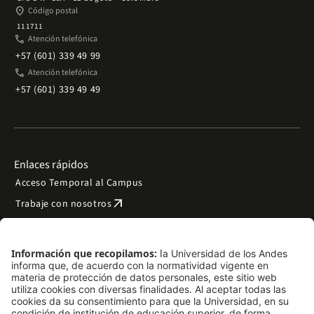
place
Código postal
111711
phone
Atención telefónica
+57 (601) 339 49 99
phone
Atención telefónica
+57 (601) 339 49 49
Enlaces rápidos
Acceso Temporal al Campus
arrow_outward
Trabaje con nosotros
arrow_outward
Emergencias
Preguntas frecuentes
arrow_outward
Filantropía y donaciones
arrow_outward
Mapa del sitio