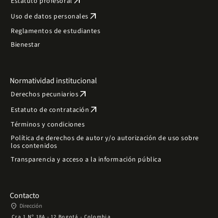
arrow_outward
Estatuto profesoral
arrow_outward
Uso de datos personales
Reglamentos de estudiantes
Bienestar
Normatividad institucional
arrow_outward
Derechos pecuniarios
arrow_outward
Estatuto de contratación
Términos y condiciones
Política de derechos de autor y/o autorización de uso sobre
los contenidos
Transparencia y acceso a la información pública
Contacto
place
Dirección
Cra 1 Nº 18A - 12 Bogotá - Colombia