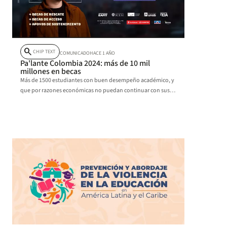
search
CHIP TEXT
COMUNICADO
HACE 1 AÑO
Pa'lante Colombia 2024: más de 10 mil
millones en becas
Más de 1500 estudiantes con buen desempeño académico, y
que por razones económicas no puedan continuar con sus
estudios universitarios, recibirán becas fruto de la alianza
entre la W Radio y Uniandes.