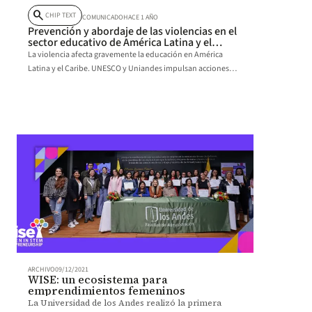
search
CHIP TEXT
COMUNICADO
HACE 1 AÑO
Prevención y abordaje de las violencias en el
sector educativo de América Latina y el
Caribe
La violencia afecta gravemente la educación en América
Latina y el Caribe. UNESCO y Uniandes impulsan acciones
para escuelas seguras y equitativas.
ARCHIVO
09/12/2021
WISE: un ecosistema para
emprendimientos femeninos
La Universidad de los Andes realizó la primera