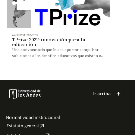
ARCHIVO
11/07/2022
TPrize 2022: innovación para la
educación
Una convocatoria que busca aportar e impulsar
soluciones a los desafíos educativos que existen en
América Latina y el Caribe.
Ir arriba
arrow_forward
Normatividad institucional
arrow_outward
Estatuto general