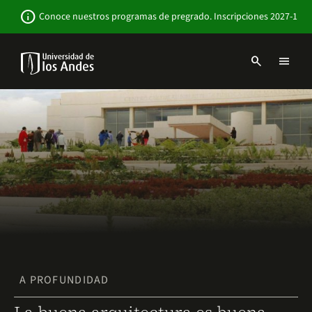
Pasar
Newsbar
info
Conoce nuestros programas de pregrado. Inscripciones 2027-1
al
contenido
principal
search
menu
Menu
links
Navbar
-
Sitio
Institucional
A PROFUNDIDAD