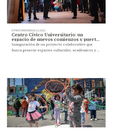
A PROFUNDIDAD
24/11/2021
Centro Cívico Universitario: un
espacio de nuevos comienzos y puertas
abiertas
Inauguración de un proyecto colaborativo que
busca generar espacios culturales, académicos y de
interacción social.