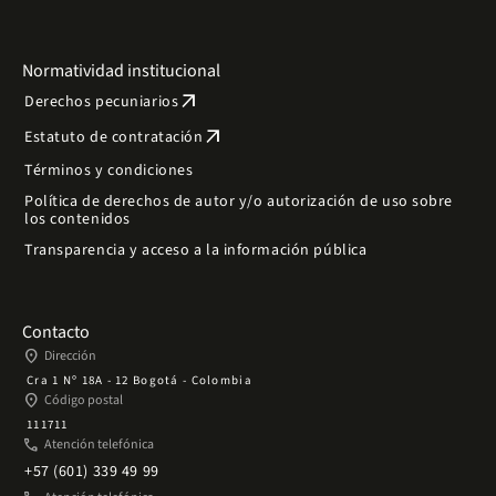
Normatividad institucional
arrow_outward
Derechos pecuniarios
arrow_outward
Estatuto de contratación
Términos y condiciones
Política de derechos de autor y/o autorización de uso sobre
los contenidos
Transparencia y acceso a la información pública
Contacto
place
Dirección
Cra 1 Nº 18A - 12 Bogotá - Colombia
place
Código postal
111711
phone
Atención telefónica
+57 (601) 339 49 99