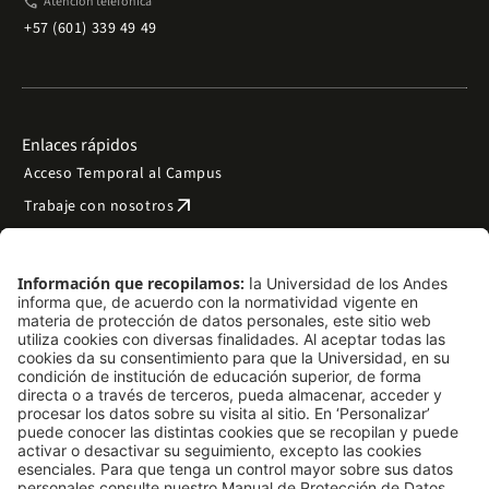
phone
Atención telefónica
+57 (601) 339 49 49
Enlaces rápidos
Acceso Temporal al Campus
arrow_outward
Trabaje con nosotros
arrow_outward
Emergencias
Preguntas frecuentes
arrow_outward
Filantropía y donaciones
arrow_outward
Mapa del sitio
Síguenos
LinkedIn
Instagram