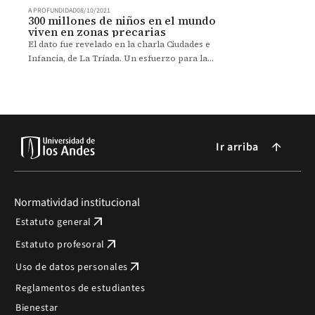
A PROFUNDIDAD
08/10/2021
300 millones de niños en el mundo
viven en zonas precarias
El dato fue revelado en la charla Ciudades e
Infancia, de La Tríada. Un esfuerzo para la
creación de una red académica alrededor de la
niñez en América Latina.
Ir arriba
arrow_forward
Normatividad institucional
arrow_outward
Estatuto general
arrow_outward
Estatuto profesoral
arrow_outward
Uso de datos personales
Reglamentos de estudiantes
Bienestar