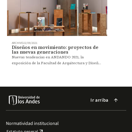
ARCHIVO
22/09/2021
Diseños en movimiento: proyectos de
las nuevas generaciones
Nuevas tendencias en ANDANDO 2021, la
exposición de la Facultad de Arquitectura y Diseño
en la que los estudiantes exponen sus intereses y
reflexiones críticas de sus creaciones.
Ir arriba
arrow_forward
Normatividad institucional
arrow_outward
Estatuto general