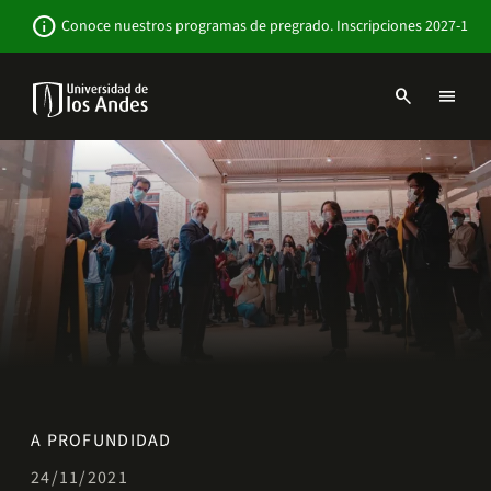
Pasar
Newsbar
info
Conoce nuestros programas de pregrado. Inscripciones 2027-1
al
contenido
principal
search
menu
Menu
links
Navbar
-
Sitio
Institucional
A PROFUNDIDAD
24/11/2021