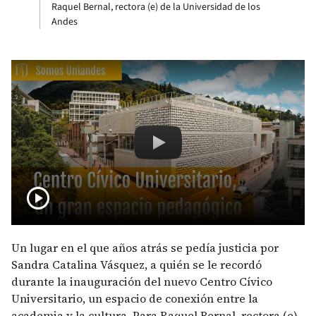
Raquel Bernal, rectora (e) de la Universidad de los
Andes
Remote video URL
Centro Cív
play_circle
Un lugar en el que años atrás se pedía justicia por
Sandra Catalina Vásquez, a quién se le recordó
durante la inauguración del nuevo Centro Cívico
Universitario, un espacio de conexión entre la
academia y la cultura. Para Raquel Bernal, rectora (e)