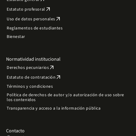
arrow_outward
Estatuto profesoral
arrow_outward
Uso de datos personales
Reglamentos de estudiantes
Bienestar
Normatividad institucional
arrow_outward
Derechos pecuniarios
arrow_outward
Estatuto de contratación
Términos y condiciones
Política de derechos de autor y/o autorización de uso sobre
los contenidos
Transparencia y acceso a la información pública
Contacto