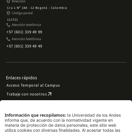
place
Dirección
Cra 1 Nº 18A - 12 Bogotá - Colombia
place
Código postal
111711
phone
Atención telefónica
+57 (601) 339 49 99
phone
Atención telefónica
+57 (601) 339 49 49
Enlaces rápidos
Acceso Temporal al Campus
arrow_outward
Trabaje con nosotros
arrow_outward
Emergencias
Preguntas frecuentes
arrow_outward
Filantropía y donaciones
arrow_outward
Mapa del sitio