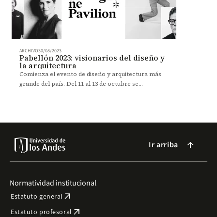
ARCHIVO
30/08/2023
Pabellón 2023: visionarios del diseño y
la arquitectura
Comienza el evento de diseño y arquitectura más
grande del país. Del 11 al 13 de octubre se
redescubren estas disciplinas junto a grandes
creativos.
Ir arriba
arrow_forward
Normatividad institucional
arrow_outward
Estatuto general
arrow_outward
Estatuto profesoral