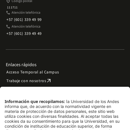
place
Código postal
111711
phone
Atención telefónica
+57 (601) 339 49 99
phone
Atención telefónica
+57 (601) 339 49 49
Enlaces rápidos
Acceso Temporal al Campus
arrow_outward
Trabaje con nosotros
arrow_outward
Emergencias
Preguntas frecuentes
arrow_outward
Filantropía y donaciones
arrow_outward
Mapa del sitio