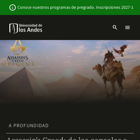
Pasar
Newsbar
info
Conoce nuestros programas de pregrado. Inscripciones 2027-1
al
contenido
principal
search
menu
Menu
links
Navbar
-
Sitio
Institucional
A PROFUNDIDAD