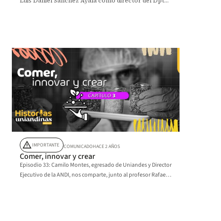
Luis Daniel Sánchez Ayala como director del Dpto.
de Historia y Geografía. Esta es la historia.
warning
IMPORTANTE
COMUNICADO
HACE 2 AÑOS
Comer, innovar y crear
Episodio 33: Camilo Montes, egresado de Uniandes y Director
Ejecutivo de la ANDI, nos comparte, junto al profesor Rafael
Vesga, su visión del presente y futuro de la industria de los
agroalimentos.