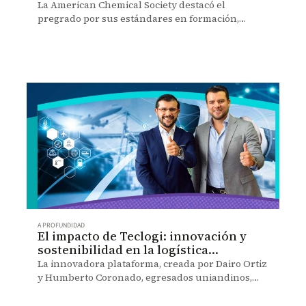
ACS
La American Chemical Society destacó el
pregrado por sus estándares en formación,
investigación, infraestructura y calidad
académica.
A PROFUNDIDAD
El impacto de Teclogi: innovación y
sostenibilidad en la logística
colombiana
La innovadora plataforma, creada por Dairo Ortiz
y Humberto Coronado, egresados uniandinos,
está transformando la logística en Colombia con
eficiencia y sostenibilidad