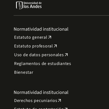
Normatividad institucional
Estatuto general
arrow_outward
Estatuto profesoral
arrow_outward
Uso de datos personales
arrow_outward
Reglamentos de estudiantes
Bienestar
Normatividad institucional
Derechos pecuniarios
arrow_outward