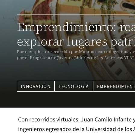
Emprendimiento: real
explorar lugares pat
Por ejemplo, un recorrido por Mompox con fotografías y v
por el Programa de Jóvenes Líderes de las Américas YLAI 
INNOVACIÓN
TECNOLOGÍA
EMPRENDIMIEN
Con recorridos virtuales, Juan Camilo Infante
ingenieros egresados de la Universidad de lo