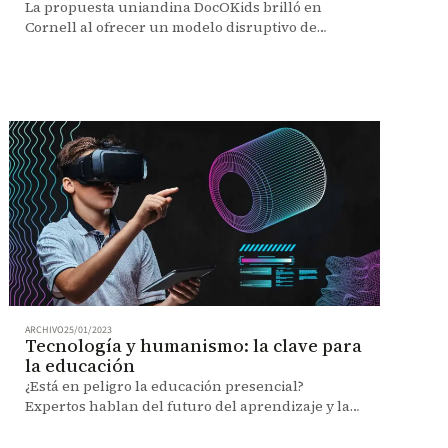
La propuesta uniandina DocOKids brilló en
Cornell al ofrecer un modelo disruptivo de
atención pediátrica digital para comunidades con
menor acceso.
ARCHIVO
25/01/2023
Tecnología y humanismo: la clave para
la educación
¿Está en peligro la educación presencial?
Expertos hablan del futuro del aprendizaje y la
enseñanza; de los retos e impactos para el sector.