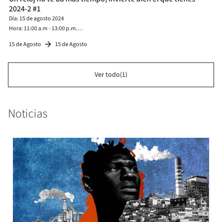
2024-2 #1
Día: 15 de agosto 2024
Hora: 11:00 a.m - 13:00 p.m.
Lugar: Salón 0-306
arrow_forward
15 de Agosto
15 de Agosto
Ver todo(1)
Noticias