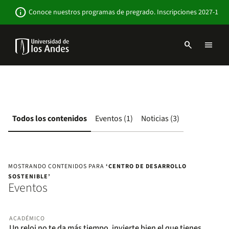
Pasar
Newsbar
info
Conoce nuestros programas de pregrado. Inscripciones 2027-1
al
contenido
principal
search
menu
Menu
links
Navbar
-
Sitio
Institucional
Todos los contenidos
Eventos (1)
Noticias (3)
MOSTRANDO CONTENIDOS PARA
‘CENTRO DE DESARROLLO
SOSTENIBLE’
Eventos
ACADÉMICO
Un reloj no te da más tiempo, invierte bien el que tienes