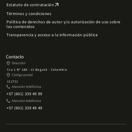
arrow_outward
Estatuto de contratación
Términos y condiciones
Política de derechos de autor y/o autorización de uso sobre
los contenidos
Transparencia y acceso a la información pública
Contacto
place
Dirección
Cra 1 Nº 18A - 12 Bogotá - Colombia
place
Código postal
111711
phone
Atención telefónica
+57 (601) 339 49 99
phone
Atención telefónica
+57 (601) 339 49 49