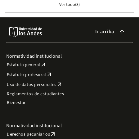
Ver todo(3)
Ir arriba
arrow_forward
Normatividad institucional
arrow_outward
Estatuto general
arrow_outward
Estatuto profesoral
arrow_outward
Uso de datos personales
Reglamentos de estudiantes
Bienestar
Normatividad institucional
arrow_outward
Derechos pecuniarios