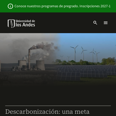
Pasar
Newsbar
info
Conoce nuestros programas de pregrado. Inscripciones 2027-1
al
contenido
principal
search
menu
Menu
links
Navbar
-
Sitio
Institucional
Descarbonización: una meta