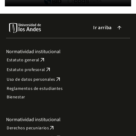
Ir arriba
arrow_forward
Normatividad institucional
arrow_outward
Estatuto general
arrow_outward
Estatuto profesoral
arrow_outward
Uso de datos personales
Reglamentos de estudiantes
Bienestar
Normatividad institucional
arrow_outward
Derechos pecuniarios