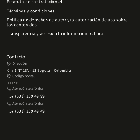
arrow_outward
Estatuto de contratación
Términos y condiciones
Política de derechos de autor y/o autorización de uso sobre
los contenidos
Transparencia y acceso a la información pública
Contacto
place
Dirección
Cra 1 Nº 18A - 12 Bogotá - Colombia
place
Código postal
111711
phone
Atención telefónica
+57 (601) 339 49 99
phone
Atención telefónica
+57 (601) 339 49 49