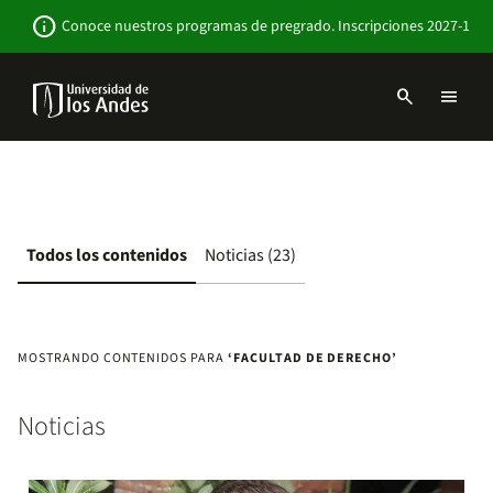
Pasar
Newsbar
info
Conoce nuestros programas de pregrado. Inscripciones 2027-1
al
contenido
principal
search
menu
Menu
links
Navbar
-
Sitio
Institucional
Todos los contenidos
Noticias (23)
MOSTRANDO CONTENIDOS PARA
‘FACULTAD DE DERECHO’
Noticias