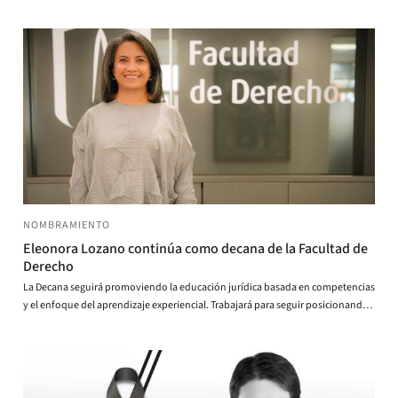
recursos y hasta engañados, quienes optan por estos caminos terminan
varados en municipios como Bahía Solano y Juradó, que no tienen salidas
terrestres y cuyas administraciones ya ven colapsados sus mecanismos de
ayuda.
NOMBRAMIENTO
Eleonora Lozano continúa como decana de la Facultad de
Derecho
La Decana seguirá promoviendo la educación jurídica basada en competencias
y el enfoque del aprendizaje experiencial. Trabajará para seguir posicionando
a la Facultad como referente en la región y el mundo.