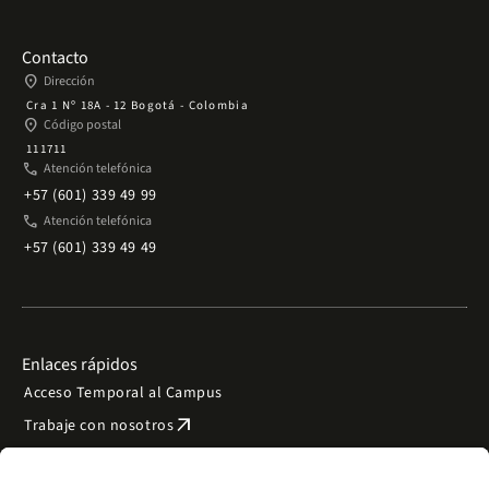
Contacto
place
Dirección
Cra 1 Nº 18A - 12 Bogotá - Colombia
place
Código postal
111711
phone
Atención telefónica
+57 (601) 339 49 99
phone
Atención telefónica
+57 (601) 339 49 49
Enlaces rápidos
Acceso Temporal al Campus
arrow_outward
Trabaje con nosotros
arrow_outward
Emergencias