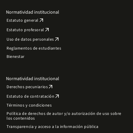
Normatividad institucional
arrow_outward
Estatuto general
arrow_outward
Estatuto profesoral
arrow_outward
Uso de datos personales
Reglamentos de estudiantes
Bienestar
Normatividad institucional
arrow_outward
Derechos pecuniarios
arrow_outward
Estatuto de contratación
Términos y condiciones
Política de derechos de autor y/o autorización de uso sobre
los contenidos
Transparencia y acceso a la información pública