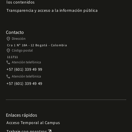
los contenidos
Transparencia y acceso a la información pública
Contacto
place
Dirección
Cra 1 Nº 18A - 12 Bogotá - Colombia
place
Código postal
111711
phone
Atención telefónica
+57 (601) 339 49 99
phone
Atención telefónica
+57 (601) 339 49 49
Enlaces rápidos
Acceso Temporal al Campus
arrow_outward
Trabaje con nosotros