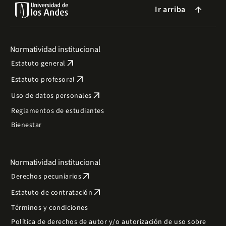
Ir arriba
arrow_forward
Normatividad institucional
arrow_outward
Estatuto general
arrow_outward
Estatuto profesoral
arrow_outward
Uso de datos personales
Reglamentos de estudiantes
Bienestar
Normatividad institucional
arrow_outward
Derechos pecuniarios
arrow_outward
Estatuto de contratación
Términos y condiciones
Política de derechos de autor y/o autorización de uso sobre