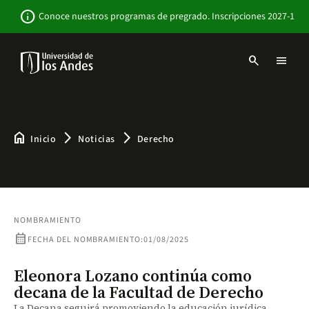
Pasar
Newsbar
info
Conoce nuestros programas de pregrado. Inscripciones 2027-1
al
contenido
principal
search
menu
Menu
links
Navbar
-
Sitio
Institucional
home
arrow_forward_ios
arrow_forward_ios
Inicio
Noticias
Derecho
NOMBRAMIENTO
calendar_month
FECHA DEL NOMBRAMIENTO:
01/08/2025
Eleonora Lozano continúa como
decana de la Facultad de Derecho
La Decana seguirá promoviendo la educación jurídica