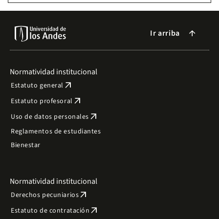
Ir arriba
arrow_forward
Normatividad institucional
arrow_outward
Estatuto general
arrow_outward
Estatuto profesoral
arrow_outward
Uso de datos personales
Reglamentos de estudiantes
Bienestar
Normatividad institucional
arrow_outward
Derechos pecuniarios
arrow_outward
Estatuto de contratación