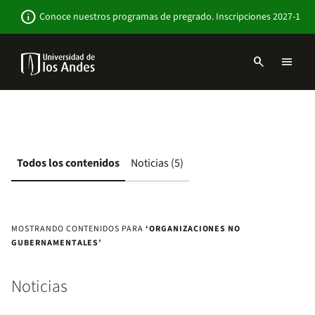
Pasar
Newsbar
info
Conoce nuestros programas de pregrado. Inscripciones 2027-1
al
contenido
principal
search
menu
Menu
links
Navbar
-
Sitio
Institucional
Todos los contenidos
Noticias (5)
MOSTRANDO CONTENIDOS PARA
‘ORGANIZACIONES NO
GUBERNAMENTALES’
Noticias