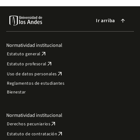
Ir arriba
arrow_forward
Normatividad institucional
arrow_outward
Estatuto general
arrow_outward
Estatuto profesoral
arrow_outward
Uso de datos personales
Reglamentos de estudiantes
Bienestar
Normatividad institucional
arrow_outward
Derechos pecuniarios
arrow_outward
Estatuto de contratación