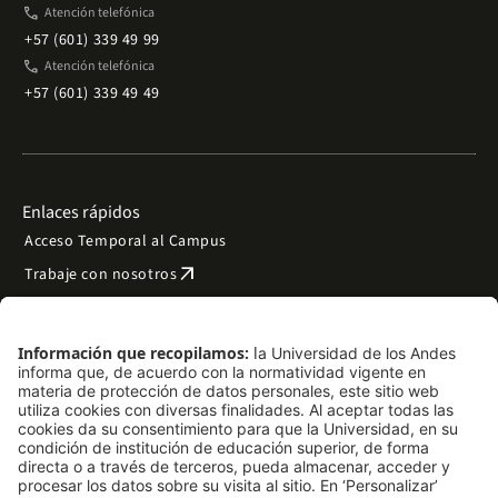
phone
Atención telefónica
+57 (601) 339 49 99
phone
Atención telefónica
+57 (601) 339 49 49
Enlaces rápidos
Acceso Temporal al Campus
arrow_outward
Trabaje con nosotros
arrow_outward
Emergencias
Preguntas frecuentes
arrow_outward
Filantropía y donaciones
arrow_outward
Mapa del sitio
Síguenos