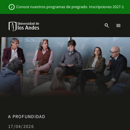
Pasar
Newsbar
info
Conoce nuestros programas de pregrado. Inscripciones 2027-1
al
contenido
principal
search
menu
Menu
links
Navbar
-
Sitio
Institucional
A PROFUNDIDAD
17/04/2026