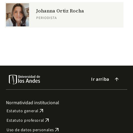
Johanna Ortiz Rocha
PERIODISTA
Ir arriba
arrow_forward
Normatividad institucional
arrow_outward
Estatuto general
arrow_outward
Estatuto profesoral
arrow_outward
Uso de datos personales