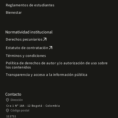
Reglamentos de estudiantes
Bienestar
Normatividad institucional
arrow_outward
Derechos pecuniarios
arrow_outward
Estatuto de contratación
Términos y condiciones
Política de derechos de autor y/o autorización de uso sobre
los contenidos
Transparencia y acceso a la información pública
Contacto
place
Dirección
Cra 1 Nº 18A - 12 Bogotá - Colombia
place
Código postal
111711