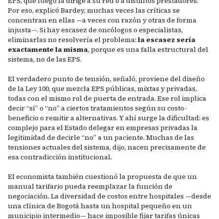
EPS, que luego la dirige a su red o a distintos prestadores.
Por eso, explicó Bardey, muchas veces las críticas se
concentran en ellas —a veces con razón y otras de forma
injusta—. Si hay escasez de oncólogos o especialistas,
eliminarlas no resolvería el problema:
la escasez sería
exactamente la misma
, porque es una falla estructural del
sistema, no de las EPS.
El verdadero punto de tensión, señaló, proviene del diseño
de la Ley 100, que mezcla EPS públicas, mixtas y privadas,
todas con el mismo rol de puerta de entrada. Ese rol implica
decir “sí” o “no” a ciertos tratamientos según su costo-
beneficio o remitir a alternativas. Y ahí surge la dificultad: es
complejo para el Estado delegar en empresas privadas la
legitimidad de decirle “no” a un paciente. Muchas de las
tensiones actuales del sistema, dijo, nacen precisamente de
esa contradicción institucional.
El economista también cuestionó la propuesta de que un
manual tarifario pueda reemplazar la función de
negociación. La diversidad de costos entre hospitales —desde
una clínica de Bogotá hasta un hospital pequeño en un
municipio intermedio— hace imposible fijar tarifas únicas