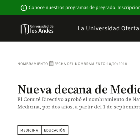
Pasar
Newsbar
info
Conoce nuestros programas de pregrado. Inscripcio
al
contenido
principal
Menu
La Universidad
Ofert
links
Navbar
-
Sitio
Institucional
calendar_month
NOMBRAMIENTO
FECHA DEL NOMBRAMIENTO:
10/09/2018
Nueva decana de Medi
El Comité Directivo aprobó el nombramiento de Nat
Medicina, por dos años, a partir del 1 de septiembre
MEDICINA
EDUCACIÓN