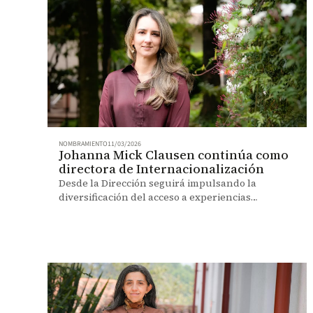
NOMBRAMIENTO
11/03/2026
Johanna Mick Clausen continúa como
directora de Internacionalización
Desde la Dirección seguirá impulsando la
diversificación del acceso a experiencias
formativas internacionales, la consolidación de
alianzas en investigación, creación y
emprendimiento, y el posicionamiento de la
Universidad como interlocutor activo en
diplomacia científica y en la toma de decisiones
frente a desafíos globales.