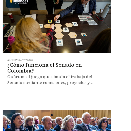
ARCHIVO
24/02/2026
¿Cómo funciona el Senado en
Colombia?
Quórum: el juego que simula el trabajo del
Senado mediante comisiones, proyectos y
votaciones, para enseñar de forma práctica cómo
se construyen o se hunden las leyes en
Colombia.