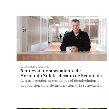
NOMBRAMIENTO
15/06/1980
Renuevan nombramiento de
Hernando Zuleta, decano de Economía
Con una gestión marcada por el fortalecimiento
del posicionamiento internacional, la renovación
curricular, la investigación y la sostenibilidad
financiera, Hernando Zuleta continuará al frente
de la Facultad de Economía por un periodo de
dos años.