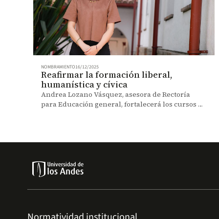
NOMBRAMIENTO
16/12/2025
Reafirmar la formación liberal,
humanística y cívica
Andrea Lozano Vásquez, asesora de Rectoría
para Educación general, fortalecerá los cursos y
experiencias orientados a desarrollar una
mirada integral como sello del proyecto
académico de Uniandes.
Normatividad institucional