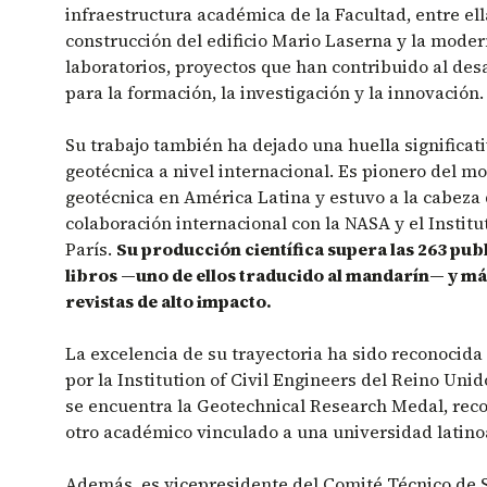
infraestructura académica de la Facultad, entre ell
construcción del edificio Mario Laserna y la moder
laboratorios, proyectos que han contribuido al des
para la formación, la investigación y la innovación.
Su trabajo también ha dejado una huella significati
geotécnica a nivel internacional. Es pionero del m
geotécnica en América Latina y estuvo a la cabeza
colaboración internacional con la NASA y el Instit
París.
Su producción científica supera las 263 pub
libros —uno de ellos traducido al mandarín— y más
revistas de alto impacto.
La excelencia de su trayectoria ha sido reconocida
por la Institution of Civil Engineers del Reino Unid
se encuentra la Geotechnical Research Medal, rec
otro académico vinculado a una universidad latin
Además, es vicepresidente del Comité Técnico de 