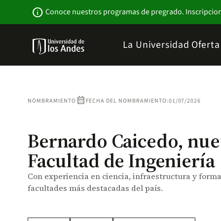
Pasar
Newsbar
info
Conoce nuestros programas de pregrado. Inscripcio
al
contenido
principal
Menu
La Universidad
Ofert
links
Navbar
-
Sitio
Institucional
calendar_month
NOMBRAMIENTO
FECHA DEL NOMBRAMIENTO:
01/07/2026
Bernardo Caicedo, nue
Facultad de Ingeniería
Con experiencia en ciencia, infraestructura y form
facultades más destacadas del país.