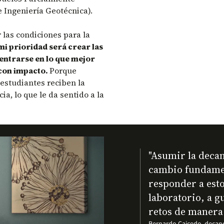
 Ingeniería Geotécnica).
 las condiciones para la
mi prioridad será crear las
entrarse en lo que mejor
 con impacto.
Porque
 estudiantes reciben la
ia, lo que le da sentido a la
"Asumir la deca
cambio fundamen
responder a esto
laboratorio, a g
retos de manera