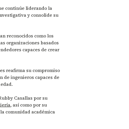
ue continúe liderando la
nvestigativa y consolide su
ean reconocidos como los
las organizaciones basados
endedores capaces de crear
des reafirma su compromiso
ión de ingenieros capaces de
iedad.
 Rubby Casallas por su
iería
, así como por su
a la comunidad académica