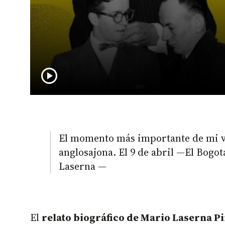
play_circle
El momento más importante de mi vi
anglosajona. El 9 de abril —El Bogo
Laserna —
El
relato biográfico de Mario Laserna P