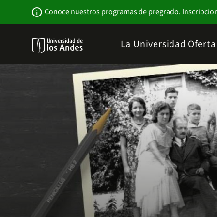
Pasar
Newsbar
info
Conoce nuestros programas de pregrado. Inscripcio
al
contenido
principal
Menu
La Universidad
Ofert
links
Navbar
-
Sitio
Institucional