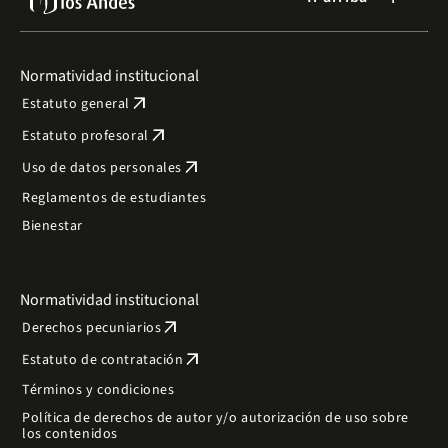
Normatividad institucional
arrow_outward
Estatuto general
arrow_outward
Estatuto profesoral
arrow_outward
Uso de datos personales
Reglamentos de estudiantes
Bienestar
Normatividad institucional
arrow_outward
Derechos pecuniarios
arrow_outward
Estatuto de contratación
Términos y condiciones
Política de derechos de autor y/o autorización de uso sobre
los contenidos