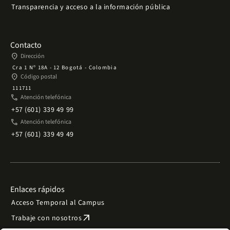
Transparencia y acceso a la información pública
Contacto
place
Dirección
Cra 1 Nº 18A - 12 Bogotá - Colombia
place
Código postal
111711
phone
Atención telefónica
+57 (601) 339 49 99
phone
Atención telefónica
+57 (601) 339 49 49
Enlaces rápidos
Acceso Temporal al Campus
arrow_outward
Trabaje con nosotros