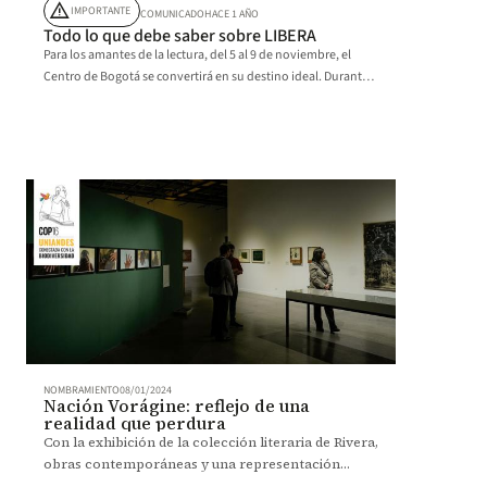
warning
IMPORTANTE
COMUNICADO
HACE 1 AÑO
Todo lo que debe saber sobre LIBERA
Para los amantes de la lectura, del 5 al 9 de noviembre, el
Centro de Bogotá se convertirá en su destino ideal. Durante 5
días se presentarán en este espacio una variedad de nuevos
títulos de no ficción, perfectos para disfrutar o regalar esta
Navidad. La entrada es gratuita.
NOMBRAMIENTO
08/01/2024
Nación Vorágine: reflejo de una
realidad que perdura
Con la exhibición de la colección literaria de Rivera,
obras contemporáneas y una representación
teatral, Los Andes conmemora el centenario de La