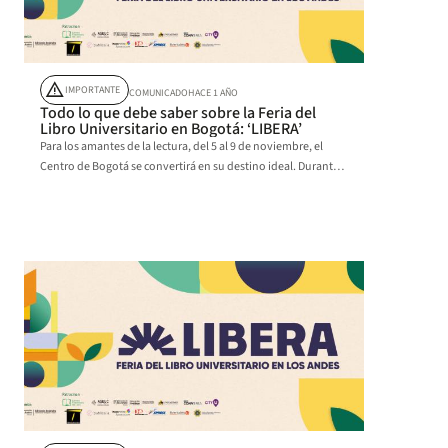
warning
IMPORTANTE
COMUNICADO
HACE 1 AÑO
Todo lo que debe saber sobre la Feria del
Libro Universitario en Bogotá: ‘LIBERA’
Para los amantes de la lectura, del 5 al 9 de noviembre, el
Centro de Bogotá se convertirá en su destino ideal. Durante 5
días se presentarán en este espacio una variedad de nuevos
títulos de no ficción, perfectos para disfrutar o regalar esta
Navidad. La entrada es libre.