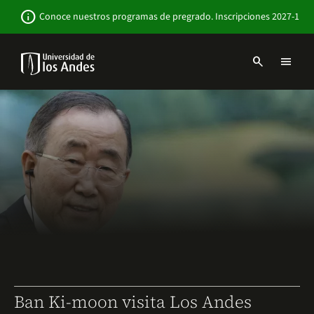
Pasar
Newsbar
info
Conoce nuestros programas de pregrado. Inscripciones 2027-1
al
contenido
principal
search
menu
Menu
links
Navbar
-
Sitio
Institucional
Ban Ki-moon visita Los Andes