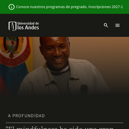
Pasar
Newsbar
info
Conoce nuestros programas de pregrado. Inscripciones 2027-1
al
contenido
principal
search
menu
Menu
links
Navbar
-
Sitio
Institucional
A PROFUNDIDAD