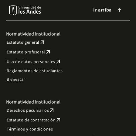
Ir arriba
arrow_forward
Normatividad institucional
arrow_outward
Estatuto general
arrow_outward
Estatuto profesoral
arrow_outward
Uso de datos personales
Reglamentos de estudiantes
Bienestar
Normatividad institucional
arrow_outward
Derechos pecuniarios
arrow_outward
Estatuto de contratación
Términos y condiciones