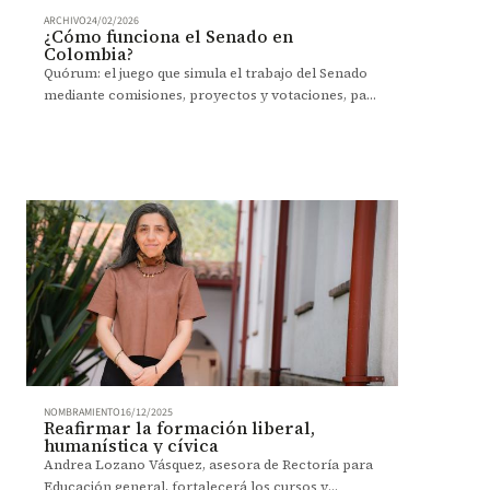
ARCHIVO
24/02/2026
¿Cómo funciona el Senado en
Colombia?
Quórum: el juego que simula el trabajo del Senado
mediante comisiones, proyectos y votaciones, para
enseñar de forma práctica cómo se construyen o
se hunden las leyes en Colombia.
NOMBRAMIENTO
16/12/2025
Reafirmar la formación liberal,
humanística y cívica
Andrea Lozano Vásquez, asesora de Rectoría para
Educación general, fortalecerá los cursos y